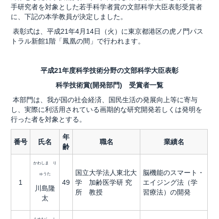
手研究者を対象とした若手科学者賞の文部科学大臣表彰受賞者
に、下記の本学教員が決定しました。
表彰式は、平成21年4月14日（火）に東京都港区の虎ノ門パス
トラル新館1階「鳳凰の間」で行われます。
平成21年度科学技術分野の文部科学大臣表彰
科学技術賞(開発部門) 受賞者一覧
本部門は、我が国の社会経済、国民生活の発展向上等に寄与
し、実際に利活用されている画期的な研究開発若しくは発明を
行った者を対象とする。
年
番号
氏名
職名
業績名
齢
かわしま り
国立大学法人東北大
脳機能のスマート・
ゅうた
1
49
学 加齢医学研 究
エイジング法（学
川島隆
所 教授
習療法）の開発
太