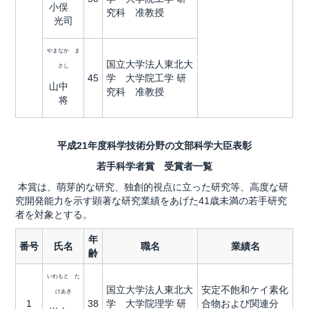
小俣
究科 准教授
光司
やまなか ま
国立大学法人東北大
さし
45
学 大学院工学 研
山中
究科 准教授
将
平成21年度科学技術分野の文部科学大臣表彰
若手科学者賞 受賞者一覧
本賞は、萌芽的な研究、独創的視点に立った研究等、高度な研
究開発能力を示す顕著な研究業績をあげた41歳未満の若手研究
者を対象とする。
年
番号
氏名
職名
業績名
齢
いわもと た
国立大学法人東北大
安定不飽和ケイ素化
けあき
1
38
学 大学院理学 研
合物および関連分