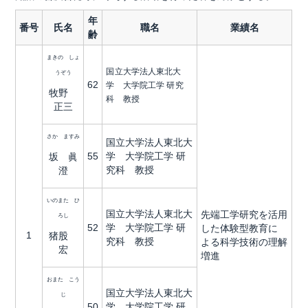
年
番号
氏名
職名
業績名
齢
まきの しょ
国立大学法人東北大
うぞう
62
学 大学院工学 研究
牧野
科 教授
正三
さか ますみ
国立大学法人東北大
55
学 大学院工学 研
坂 眞
究科 教授
澄
いのまた ひ
国立大学法人東北大
先端工学研究を活用
ろし
52
学 大学院工学 研
した体験型教育に
1
猪股
究科 教授
よる科学技術の理解
宏
増進
おまた こう
国立大学法人東北大
じ
50
学 大学院工学 研