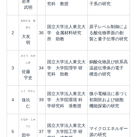
岩本
究科 教授
子系の研究
武明
おおとも あ
国立大学法人東北大
原子レベル制御によ
きら
2
36
学 金属材料研究
る酸化物界面の創
大友
所 助教
製と量子伝導の研究
明
さとう たか
国立大学法人東北大
銅酸化物及び鉄系高
ふみ
3
34
学 大学院理学 研
温超伝導体の電子
佐藤
究科 助教
構造の研究
宇史
しく ひとし
国立大学法人東北大
微小電極法に基づく
4
39
学 大学院環境 科
初期胚および細胞
珠玖
学研究科 准教授
機能探索の研究
仁
たなか しゅ
国立大学法人東北大
うじ
マイクロエネルギー
5
37
学 大学院工学 研
源の研究
田中