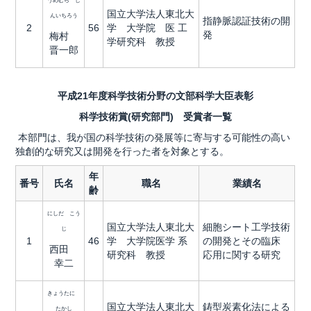
うめむら し
国立大学法人東北大
んいちろう
指静脈認証技術の開
2
56
学 大学院 医 工
発
梅村
学研究科 教授
晋一郎
平成21年度科学技術分野の文部科学大臣表彰
科学技術賞(研究部門) 受賞者一覧
本部門は、我が国の科学技術の発展等に寄与する可能性の高い
独創的な研究又は開発を行った者を対象とする。
年
番号
氏名
職名
業績名
齢
にしだ こう
国立大学法人東北大
細胞シート工学技術
じ
1
46
学 大学院医学 系
の開発とその臨床
西田
研究科 教授
応用に関する研究
幸二
きょうたに
国立大学法人東北大
鋳型炭素化法による
たかし