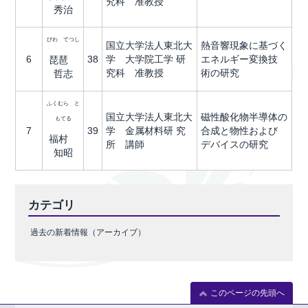
究科 准教授
秀治
びわ てつし
国立大学法人東北大
熱音響現象に基づく
6
38
学 大学院工学 研
エネルギー変換技
琵琶
究科 准教授
術の研究
哲志
ふくむら と
国立大学法人東北大
磁性酸化物半導体の
もてる
7
39
学 金属材料研 究
合成と物性および
福村
所 講師
デバイスの研究
知昭
カテゴリ
過去の新着情報（アーカイブ）
このページの先頭へ