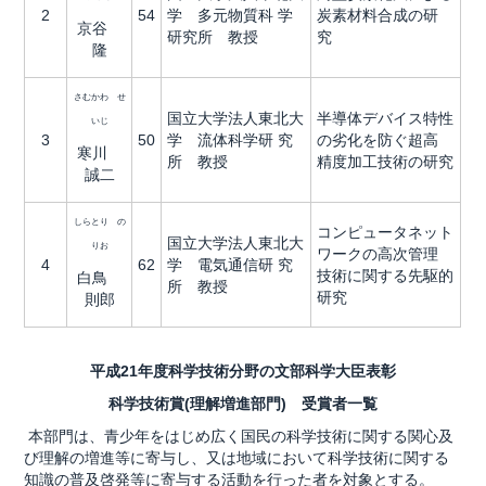
2
54
学 多元物質科 学
炭素材料合成の研
京谷
研究所 教授
究
隆
さむかわ せ
国立大学法人東北大
半導体デバイス特性
いじ
3
50
学 流体科学研 究
の劣化を防ぐ超高
寒川
所 教授
精度加工技術の研究
誠二
しらとり の
コンピュータネット
国立大学法人東北大
りお
ワークの高次管理
4
62
学 電気通信研 究
技術に関する先駆的
白鳥
所 教授
研究
則郎
平成21年度科学技術分野の文部科学大臣表彰
科学技術賞(理解増進部門) 受賞者一覧
本部門は、青少年をはじめ広く国民の科学技術に関する関心及
び理解の増進等に寄与し、又は地域において科学技術に関する
知識の普及啓発等に寄与する活動を行った者を対象とする。