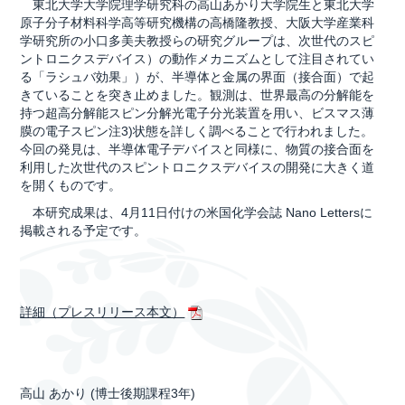
東北大学大学院理学研究科の高山あかり大学院生と東北大学
原子分子材料科学高等研究機構の高橋隆教授、大阪大学産業科
学研究所の小口多美夫教授らの研究グループは、次世代のスピ
ントロニクスデバイス）の動作メカニズムとして注目されてい
る「ラシュバ効果」）が、半導体と金属の界面（接合面）で起
きていることを突き止めました。観測は、世界最高の分解能を
持つ超高分解能スピン分解光電子分光装置を用い、ビスマス薄
膜の電子スピン注3)状態を詳しく調べることで行われました。
今回の発見は、半導体電子デバイスと同様に、物質の接合面を
利用した次世代のスピントロニクスデバイスの開発に大きく道
を開くものです。
本研究成果は、4月11日付けの米国化学会誌 Nano Lettersに
掲載される予定です。
詳細（プレスリリース本文）
高山 あかり (博士後期課程3年)