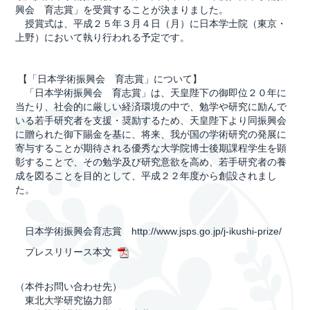
興会 育志賞」を受賞することが決まりました。
授賞式は、平成２５年３月４日（月）に日本学士院（東京・
上野）において執り行われる予定です。
【「日本学術振興会 育志賞」について】
「日本学術振興会 育志賞」は、天皇陛下の御即位２０年に
当たり、社会的に厳しい経済環境の中で、勉学や研究に励んで
いる若手研究者を支援・奨励するため、天皇陛下より同振興会
に贈られた御下賜金を基に、将来、我が国の学術研究の発展に
寄与することが期待される優秀な大学院博士後期課程学生を顕
彰することで、その勉学及び研究意欲を高め、若手研究者の養
成を図ることを目的として、平成２２年度から創設されまし
た。
日本学術振興会育志賞
http://www.jsps.go.jp/j-ikushi-prize/
プレスリリース本文
（本件お問い合わせ先）
東北大学研究協力部