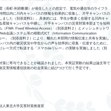
（長町-利府断層）が発生したとの想定で、電気や通信等のライフラ
時間以内に川内キャンパスの情報を効果的に収集し、片平キャンパスの
しました（別添資料1）。具体的には、学生が数多く在籍する川内キャ
る星陵キャンパスを中継し、片平キャンパスの災害対策本部までを短時
: Fixed Wireless Access）（別添資料２）とメッシュネットワ
システム等の移動式ICT（Information Communication
「ICTカー」（別添資料２）により、離れた本部間の情報伝達と共有を実施し
ンパス内の被災状況や学生からの声を効率的に収集・伝達するために、
リレー方式で転送する「スマホdeリレー」の実験を実施しました（別
対策に寄与できることが確認されました。本実証実験の結果は論文等で
耐災害情報通信技術の社会実装に結びつけて行く予定です。
法人東北大学災害対策推進室