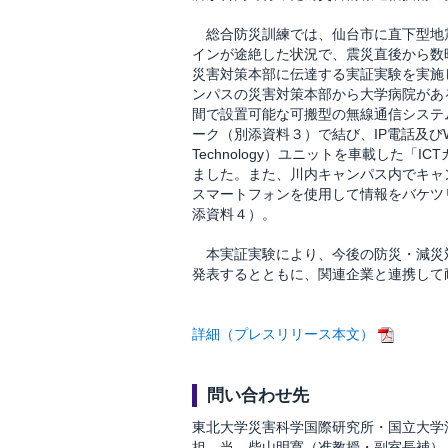
総合防災訓練では、仙台市に直下型地震
インが途絶した状況で、震災直後から数
災害対策本部に伝達する実証実験を実施
ンパスの災害対策本部から大学病院があ
間で設置可能な可搬型の無線通信システム（FWA
ーク（別添資料３）で結び、IP電話及びWeb会議
Technology）ユニットを車載した
ました。また、川内キャンパス内でキャ
スマートフォンを使用して情報をバケツ
添資料４）。
本実証実験により、今後の防災・減災
発表するとともに、関連企業と連携して
詳細（プレスリリース本文）
問い合わせ先
東北大学災害科学国際研究所・国立大学
担 当 柴山明寛（准教授・副室長補）