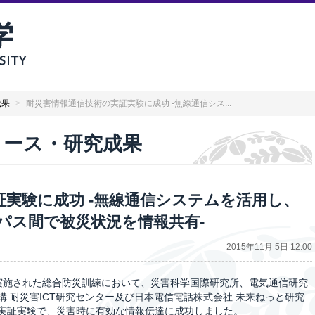
成果
>
耐災害情報通信技術の実証実験に成功 -無線通信シス...
リリース・研究成果
実験に成功 -無線通信システムを活用し、
パス間で被災状況を情報共有-
2015年11月 5日 12:00
学で実施された総合防災訓練において、災害科学国際研究所、電気通信研究
 耐災害ICT研究センター及び日本電信電話株式会社 未来ねっと研究
実証実験で、災害時に有効な情報伝達に成功しました。