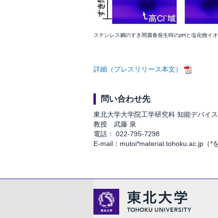
ステンレス鋼のすき間腐食発生時のpHと塩化物イ
詳細（プレスリリース本文）
問い合わせ先
東北大学大学院工学研究科 知能デバイ
教授 武藤 泉
電話： 022-795-7298
E-mail：mutoi*material.tohoku.