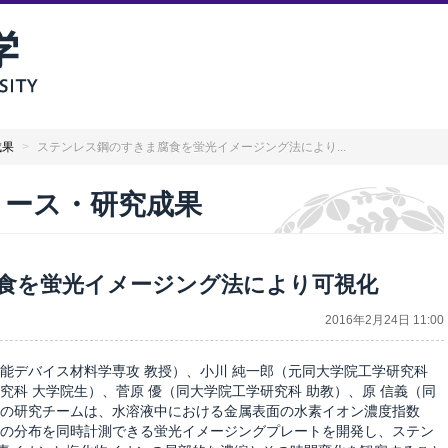
成果
>
ステンレス鋼のすきま腐食を蛍光イメージング法により...
リリース・研究成果
食を蛍光イメージング法により可視化
2016年2月24日 11:00
能デバイス材料学専攻 教授）、小川 純一郎（元同大学院工学研究科
究科 大学院生）、菅原 優（同大学院工学研究科 助教）、原 信義（同
）の研究チームは、水溶液中における金属表面の水素イオン濃度指数
度の分布を同時計測できる蛍光イメージングプレートを開発し、ステン