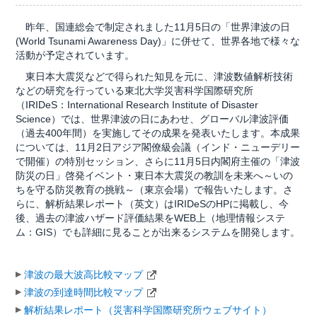
昨年、国連総会で制定されました11月5日の「世界津波の日
(World Tsunami Awareness Day)」に併せて、世界各地で様々な
活動が予定されています。
東日本大震災などで得られた知見を元に、津波数値解析技術
などの研究を行っている東北大学災害科学国際研究所
（IRIDeS：International Research Institute of Disaster
Science）では、世界津波の日にあわせ、グローバル津波評価
（過去400年間）を実施してその成果を発表いたします。本成果
については、11月2日アジア閣僚級会議（インド・ニューデリー
で開催）の特別セッション、さらに11月5日内閣府主催の「津波
防災の日」啓発イベント・東日本大震災の教訓を未来へ～いの
ちを守る防災教育の挑戦～（東京会場）で報告いたします。さ
らに、解析結果レポート（英文）はIRIDeSのHPに掲載し、今
後、過去の津波ハザード評価結果をWEB上（地理情報システ
ム：GIS）でも詳細に見ることが出来るシステムを開発します。
津波の最大波高比較マップ
津波の到達時間比較マップ
解析結果レポート（災害科学国際研究所ウェブサイト）