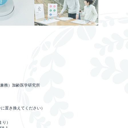
（兼務）加齢医学研究所
c.jp（*を＠に置き換えてください）
まり）