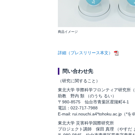
商品イメージ
詳細（プレスリリース本文）
問い合わせ先
（研究に関すること）
東北大学 学際科学フロンティア研究所
助教 野内 類 （のうち るい）
〒980-8575 仙台市青葉区星陵町4-1
電話：022-717-7988
E-mail: rui.nouchi.a4*tohoku.a
東北大学 災害科学国際研究所
プロジェクト講師 保田 真理 （やすだ 