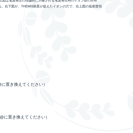
上図は電波発生の理論的に示唆される電波発生時のイオン群の分布
る。右下図が、THEMIS衛星が捉えたイオンの穴で、右上図の低密度領
c.jp（*を@に置き換えてください）
ac.jp（*を@に置き換えてください）