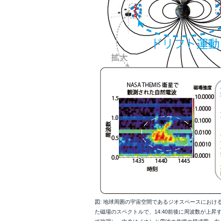
図: 地球周囲の宇宙空間であるジオスペースにおける
た磁場のスペクトルで、14:40前後に周波数が上