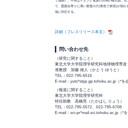
で強調）。中央はイオンと電波の共鳴の模式図。右
で、図面右寄りに薄い密度の穴(青色で表現)が現れ
域に対応する。
詳細（プレスリリース本文）
問い合わせ先
（研究に関すること）
東北大学大学院理学研究科地球物理専攻
准教授 加藤 雄人（かとう ゆうと）
TEL：022-795-6516
E-mail：yuto*stpp.gp.tohoku.a
（報道に関すること）
東北大学大学院理学研究科
特任助教 高橋亮（たかはし りょう）
TEL：022-795-5572、022-795-6708
E-mail：sci-pr*mail.sci.tohoku.