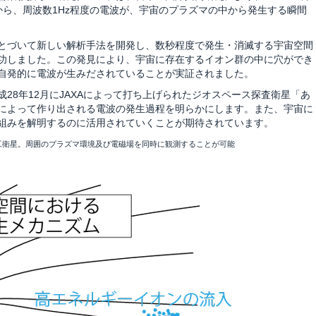
から、周波数1Hz程度の電波が、宇宙のプラズマの中から発生する瞬間
とづいて新しい解析手法を開発し、数秒程度で発生・消滅する宇宙空間
功しました。この発見により、宇宙に存在するイオン群の中に穴ができ
自発的に電波が生みだされていることが実証されました。
8年12月にJAXAによって打ち上げられたジオスペース探査衛星「あ
によって作り出される電波の発生過程を明らかにします。また、宇宙に
組みを解明するのに活用されていくことが期待されています。
げた人工衛星。周囲のプラズマ環境及び電磁場を同時に観測することが可能