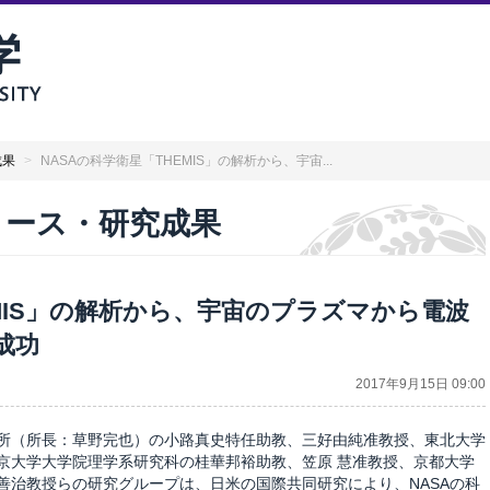
成果
>
NASAの科学衛星「THEMIS」の解析から、宇宙...
リリース・研究成果
EMIS」の解析から、宇宙のプラズマから電波
成功
2017年9月15日 09:00
所（所長：草野完也）の小路真史特任助教、三好由純准教授、東北大学
京大学大学院理学系研究科の桂華邦裕助教、笠原 慧准教授、京都大学
善治教授らの研究グループは、日米の国際共同研究により、NASAの科