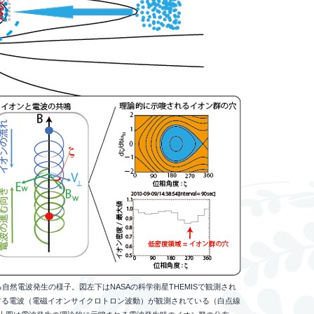
自然電波発生の様子。図左下はNASAの科学衛星THEMISで観測され
昇する電波（電磁イオンサイクロトロン波動）が観測されている（白点線