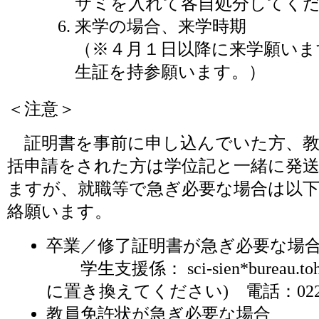
サミを入れて各自処分してく
来学の場合、来学時期
（※４月１日以降に来学願いま
生証を持参願います。）
＜注意＞
証明書を事前に申し込んでいた方、教
括申請をされた方は学位記と一緒に発
ますが、就職等で急ぎ必要な場合は以
絡願います。
卒業／修了証明書が急ぎ必要な場
学生支援係： sci-sien*bureau.toho
に置き換えてください) 電話：022-79
教員免許状が急ぎ必要な場合