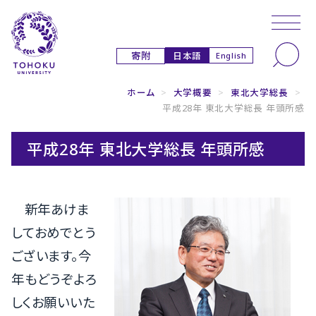
本文へ
ナビゲーションへ
日本語
寄附
English
ホーム
>
大学概要
>
東北大学総長
>
平成28年 東北大学総長 年頭所感
平成28年 東北大学総長 年頭所感
新年あけま
しておめでとう
ございます。今
年もどうぞよろ
しくお願いいた