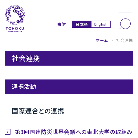
本文へ
ナビゲーションへ
日本語
寄附
English
ホーム
>
社会連携
社会連携
連携活動
国際連合との連携
第3回国連防災世界会議への東北大学の取組み