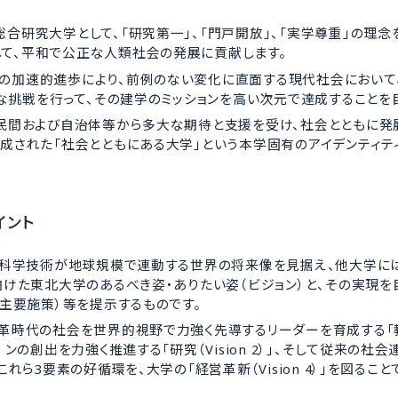
合研究大学として、「研究第一」、「門戸開放」、「実学尊重」の理念
て、平和で公正な人類社会の発展に貢献します。
の加速的進歩により、前例のない変化に直面する現代社会において
胆な挑戦を行って、その建学のミッションを高い次元で達成することを
、民間および自治体等から多大な期待と支援を受け、社会とともに発
成された「社会とともにある大学」という本学固有のアイデンティテ
イント
済・科学技術が地球規模で連動する世界の将来像を見据え、他大学に
向けた東北大学のあるべき姿・ありたい姿（ビジョン）と、その実現を
（主要施策）等を提示するものです。
革時代の社会を世界的視野で力強く先導するリーダーを育成する「教育（
ンの創出を力強く推進する「研究（Vision 2）」、そして従来の社
、これら3要素の好循環を、大学の「経営革新（Vision 4）」を図ること