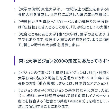
【大学の使命】東北大学は、一世紀以上の歴史を有する総
導的人材を育成し、世界的に卓越した研究成果を創出し
【伝統校から先導校へ】グローバル化の進展や科学技術
は「伝統校」に甘んじることなく、「先導校」としての大
【社会とともにある大学】東北大学は、建学の当初より
学でもあります。東日本大震災の経験を経て、より深く醸
て、新しい時代の大学像を提示します。
東北大学ビジョン2030の策定にあたってのポ
【ビジョンの位置づけと構成】本ビジョンは、社会・経
大学独自の強みと可能性を見極めたうえで、2030年に
長期の方針（重点戦略）、さらには、具体的なアクション
【ビジョンの骨子】本ビジョンの基本的な考え方は、大変
1）」、卓越した学術研究を通して知を創造しイノベーショ 
創とを統合する「社会との共創（Vision 3）」を柱として
次元で実現することにあります。