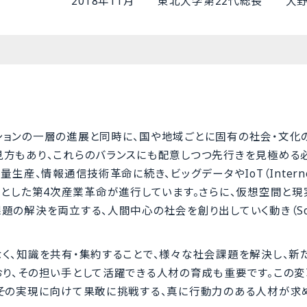
2018年11月 東北大学第22代総長 大
ションの一層の進展と同時に、国や地域ごとに固有の社会・文化
見方もあり、これらのバランスにも配意しつつ先行きを見極める
産、情報通信技術革命に続き、ビッグデータやIoT（Internet
新を核とした第4次産業革命が進行しています。さらに、仮想空間と
解決を両立する、人間中心の社会を創り出していく動き（Socie
く、知識を共有・集約することで、様々な社会課題を解決し、新
り、その担い手として活躍できる人材の育成も重要です。この変
、その実現に向けて果敢に挑戦する、真に行動力のある人材が求