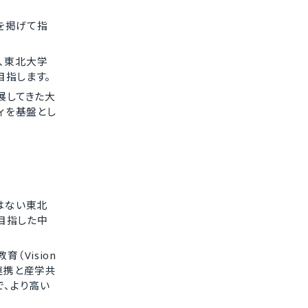
を掲げて指
、東北大学
目指します。
展してきた大
ィを基盤とし
はない東北
目指した中
Vision
会連携と産学共
で、より高い