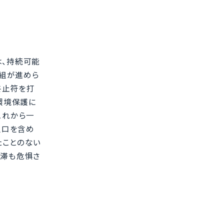
れは、持続可能
取組が進めら
終止符を打
環境保護に
これから一
人口を含め
たことのない
停滞も危惧さ