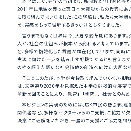
本学はまた、建学の当初より、民間および自治体等か
2011年に地域を襲った東日本大震災からの復興にあ
に取り組んでまいりました。この経験は、私たち大学構
を、実感をもって理解するきっかけともなりました。
言うまでもなく世界は今、大きな変革期にあります。
人が、社会の仕組みが根本から変わると考えています。
ど、多様で複雑化した課題が顕在化しています。同時に
実現に向けた一歩を踏み出す好機であるとも言えます
の枠を超えた新たな社会価値の創造へ向けた大胆な挑
そこでこのたび、本学が今後取り組んでいくべき挑戦に
は、文字通り2030年を見据えた本学の挑戦的な展望
革新を図ることにより、「教育」、「研究」、「社会との
本ビジョンの実現のためには、広く市民の皆さま、産
関係者など、多様なセクターからのご支援、ご協力が欠
決意にご理解をいただき、一層のご支援とご協力を賜り