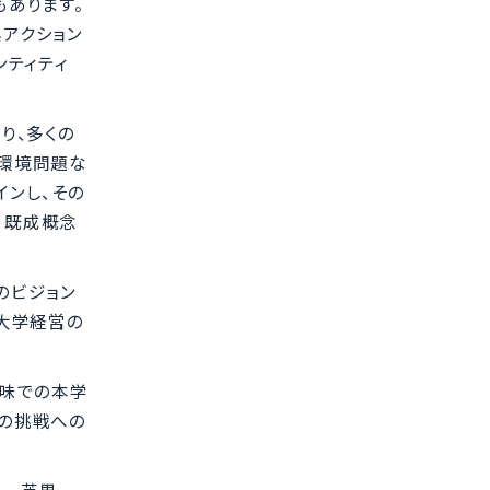
あります。
アクション
ンティティ
り、多くの
球環境問題な
インし、その
、既成概念
のビジョン
て大学経営の
意味での本学
学の挑戦への