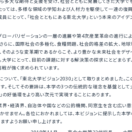
ら多大な期待と支援を受け、社会とともに発展してきた大学でも
たっては、多様な領域の学知および人材力を駆使して一連の復興
成員にとって、「社会とともにある東北大学」という本来のアイデ
グローバリゼーションの一層の進展や第4次産業革命の進行によ
さらに、国際社会の多極化、食糧問題、社会的格差の拡大、地
、そのような変革期であるからこそ、より豊かな未来社会をデザ
。大学にとって、目前の課題に対する解決策の探求にとどまらず
戦が強く求められています。
ついて、「東北大学ビジョン2030」として取りまとめました。こ
です。そしてその要諦は、本学の3つの伝統的な理念を基盤とし
共創」の好循環をより高い次元で実現することにあります。
業界・経済界、自治体や国などの公的機関、同窓生を含む広い
かせません。各位におかれましては、本ビジョンに提示した本
ますようお願い申し上げます。