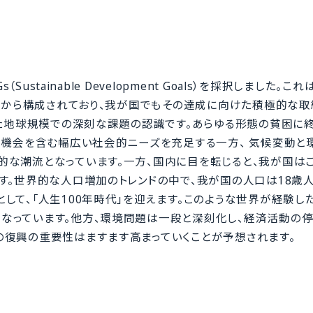
ustainable Development Goals）を採択しました。こ
ットから構成されており、我が国でもその達成に向けた積極的な
した地球規模での深刻な課題の認識です。あらゆる形態の貧困に
用機会を含む幅広い社会的ニーズを充足する一方、 気候変動と
的な潮流となっています。一方、国内に目を転じると、我が国は
す。世界的な人口増加のトレンドの中で、我が国の人口は18歳
して、「人生100年時代」を迎えます。このような世界が経験し
なっています。他方、環境問題は一段と深刻化し、経済活動の
の復興の重要性はますます高まっていくことが予想されます。