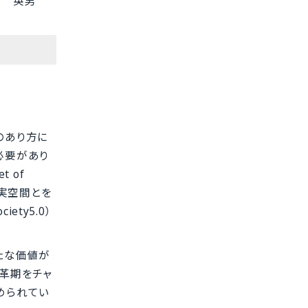
野 英男
のあり方に
必要があり
 of
現実空間とを
ty5.0）
たな価値が
革期をチャ
められてい