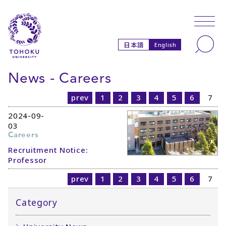
Skip to main content
Skip to navigation
Search
日本語
English
News - Careers
prev
1
2
3
4
5
6
7
2024-09-
03
Careers
Recruitment Notice:
Professor
prev
1
2
3
4
5
6
7
Category