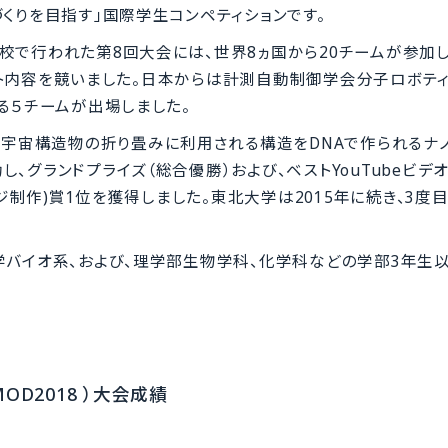
くりを目指す」国際学生コンペティションです。
スコ校で行われた第8回大会には、世界8ヵ国から20チームが参加
ジェクト内容を競いました。日本からは計測自動制御学会分子ロボテ
る５チームが出場しました。
る宇宙構造物の折り畳みに利用される構造をDNAで作られるナ
グランドプライズ（総合優勝）および、ベストYouTubeビデオ
ージ制作)賞1位を獲得しました。東北大学は2015年に続き、3度
学バイオ系、および、理学部生物学科、化学科などの学部3年生
D2018 ）大会成績