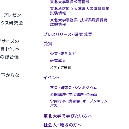
東北大学職員公募情報
東北地区国立大学法人等職員採用
試験情報
し、プレゼン
東北大学事務系・技術系職員採用
ィクス研究会
試験情報
プレスリリース・研究成果
ノサイズの
受賞
賞1位、ベ
受賞・褒章など
目の総合優
研究成果
メディア掲載
以下からな
イベント
学会・研究会・シンポジウム
公開講座・市民講座・企画展
学内行事・講習会・オープンキャン
パス
東北大学で学びたい方へ
社会人・地域の方へ