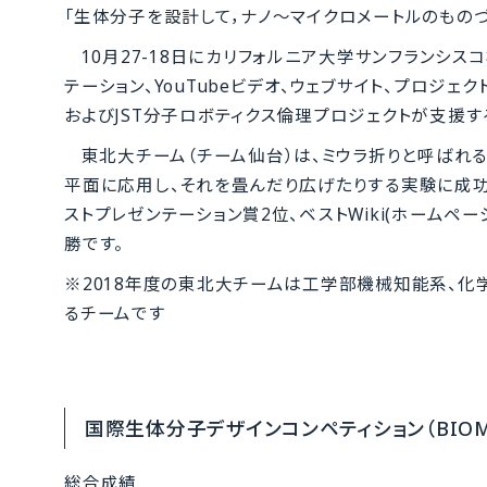
「生体分子を設計して，ナノ～マイクロメートルのものづ
10月27-18日にカリフォルニア大学サンフランシ
テーション、YouTubeビデオ、ウェブサイト、プロ
およびJST分子ロボティクス倫理プロジェクトが支援す
東北大チーム（チーム仙台）は、ミウラ折りと呼ばれ
平面に応用し、それを畳んだり広げたりする実験に成功し、
ストプレゼンテーション賞2位、ベストWiki(ホームペ
勝です。
※2018年度の東北大チームは工学部機械知能系、化
るチームです
国際生体分子デザインコンペティション（BIOMO
総合成績