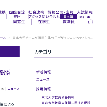
連携
国際交流
社会連携
情報公開・広報
入試情報
寄附
アクセス
問い合わせ
日本語
English
サイト内検索
者
同窓生
在学生
教職員
ュース
>
東北大学チームが国際生体分子デザインコンペティショ...
カテゴリ
優勝
新着情報
ニュース
採用情報
:45 |
ニュース
東北大学教員公募情報
東北大学教員の任期に関する規程
主催による