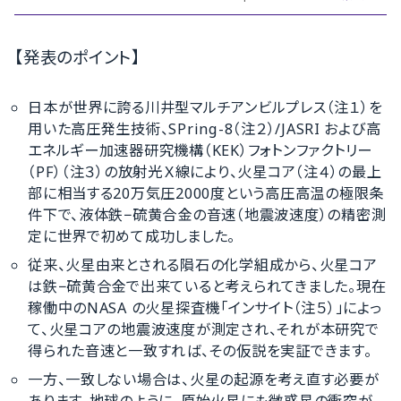
【発表のポイント】
日本が世界に誇る川井型マルチアンビルプレス（注１）を
用いた高圧発生技術、SPring-8（注２）/JASRI および高
エネルギー加速器研究機構（KEK）フォトンファクトリー
（PF）（注３）の放射光Ｘ線により、火星コア（注４）の最上
部に相当する20万気圧2000度という高圧高温の極限条
件下で、液体鉄−硫黄合金の音速（地震波速度）の精密測
定に世界で初めて成功しました。
従来、火星由来とされる隕石の化学組成から、火星コア
は鉄−硫黄合金で出来ていると考えられてきました。現在
稼働中のNASA の火星探査機「インサイト（注５）」によっ
て、火星コアの地震波速度が測定され、それが本研究で
得られた音速と一致すれば、その仮説を実証できます。
一方、一致しない場合は、火星の起源を考え直す必要が
あります。地球のように、原始火星にも微惑星の衝突が