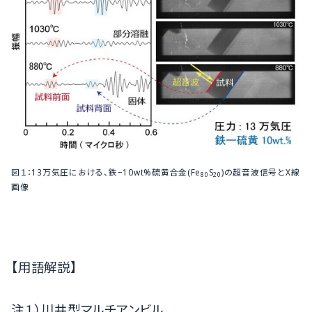
図１：13万気圧における、鉄−10wt%硫黄合金(Fe
S
)の超音波信号とX線
80
20
画像
【用語解説】
注１）川井型マルチアンビル