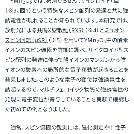
YMn
O
では、
横滑りらせん（サイクロイド）型
2
5
（※3、図1）という特殊なスピン配列の発達と共に強
誘電性が現れることが知られています。本研究では、
放射光による
共鳴X線散乱（RXS）
（※4）と
ミュオン
スピン回転（µSR）
（※5）を用いてYMn
O
中の酸素
2
5
イオンのスピン偏極を詳細に調べ、サイクロイド型ス
ピン配列の発達に伴って陽イオンのマンガンから陰
イオンの酸素への局所的な電子移動が起きることを
発見しました。このような電子の変位は強誘電性を
誘起するので、マルチフェロイック物質の強誘電性の
発現に電子変位が寄与していることを実験で確認し
た初めての例となりました。
通常、スピン偏極の観測には、磁化測定や中性子