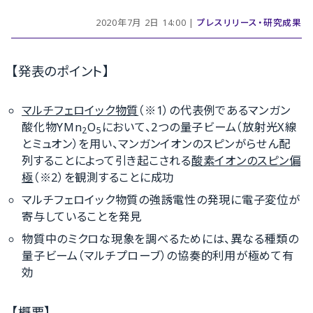
2020年7月 2日 14:00 |
プレスリリース・研究成果
【発表のポイント】
マルチフェロイック物質
（※1）の代表例であるマンガン
酸化物YMn
O
において、2つの量子ビーム（放射光X線
2
5
とミュオン）を用い、マンガンイオンのスピンがらせん配
列することによって引き起こされる
酸素イオンのスピン偏
極
（※2）を観測することに成功
マルチフェロイック物質の強誘電性の発現に電子変位が
寄与していることを発見
物質中のミクロな現象を調べるためには、異なる種類の
量子ビーム（マルチプローブ）の協奏的利用が極めて有
効
【概要】