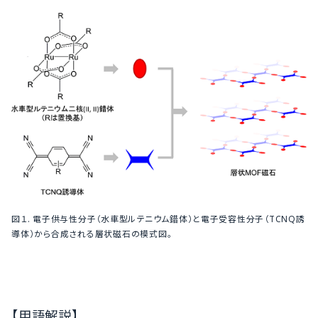
図１. 電子供与性分子（水車型ルテニウム錯体）と電子受容性分子（TCNQ誘
導体）から合成される層状磁石の模式図。
【用語解説】