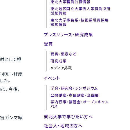
東北大学職員公募情報
東北地区国立大学法人等職員採用
試験情報
東北大学事務系・技術系職員採用
試験情報
プレスリリース・研究成果
受賞
受賞・褒章など
射として観
研究成果
メディア掲載
子ボルト程度
イベント
した。
学会・研究会・シンポジウム
り、今後、
公開講座・市民講座・企画展
学内行事・講習会・オープンキャン
パス
東北大学で学びたい方へ
宇宙ガンマ線
社会人・地域の方へ