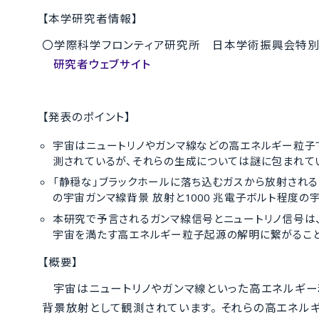
【本学研究者情報】
〇
学際科学フロンティア研究所 日本学術振興会特
研究者ウェブサイト
【発表のポイント】
宇宙はニュートリノやガンマ線などの高エネルギー粒子
測されているが、それらの生成については謎に包まれて
「静穏な」ブラックホールに落ち込むガスから放射される
の宇宙ガンマ線背景 放射と1000 兆電子ボルト程度
本研究で予言されるガンマ線信号とニュートリノ信号は
宇宙を満たす高エネルギー粒子起源の解明に繋がること
【概要】
宇宙はニュートリノやガンマ線といった高エネルギー
背景放射として観測されています。 それらの高エネル