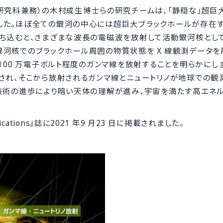
研究科兼務）の木村成生博士らの研究チームは、「静穏な」超巨
した。ほぼ全ての銀河の中心には超巨大ブラックホールが存在
落ち込むと、さまざまな波長の電磁波を放射して活動銀河核とし
河核でのブラックホール周囲の物質状態を X 線観測データを
100 万電子ボルト程度のガンマ線を放射することを明らかにし
され、そこから放射されるガンマ線とニュートリノが地球での観
験技術の進歩により暗い天体の理解が進み、宇宙を満たす高エネ
ations』誌に2021 年9 月23 日に掲載されました。