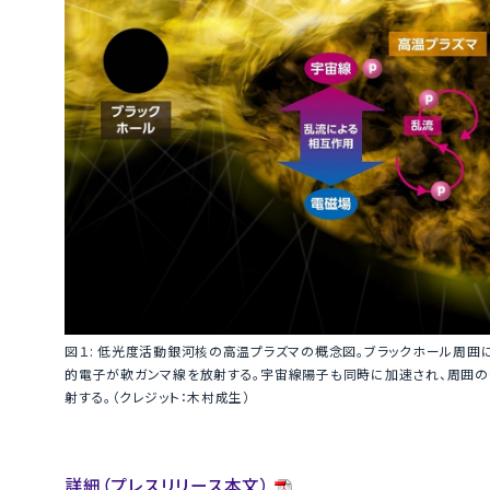
図１: 低光度活動銀河核の高温プラズマの概念図。ブラックホール周囲
的電子が軟ガンマ線を放射する。宇宙線陽子も同時に加速され、周囲の
射する。（クレジット：木村成生）
詳細（プレスリリース本文）