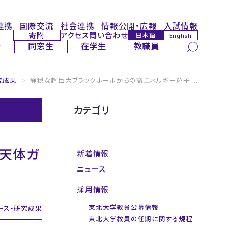
連携
国際交流
社会連携
情報公開・広報
入試情報
寄附
アクセス
問い合わせ
日本語
English
サイト内検索
者
同窓生
在学生
教職員
究成果
>
静穏な超巨大ブラックホールからの高エネルギー粒子 ...
カテゴリ
と天体ガ
新着情報
ニュース
採用情報
東北大学教員公募情報
ース・研究成果
東北大学教員の任期に関する規程