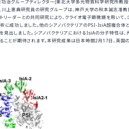
功治グループディレクター(東北大学多元物質科学研究所教授
、川上恵典研究員の研究グループは、神戸大学の秋本誠志准教
トリーダーとの共同研究により、クライオ電子顕微鏡を用いて、
析に成功しました。他のシアノバクテリアのPSI-IsiA超複合体
とを見出しました。シアノバクテリアにおけるIsiAの分子特性は
ることが期待されます。本研究成果は日本時間2月17日、英国