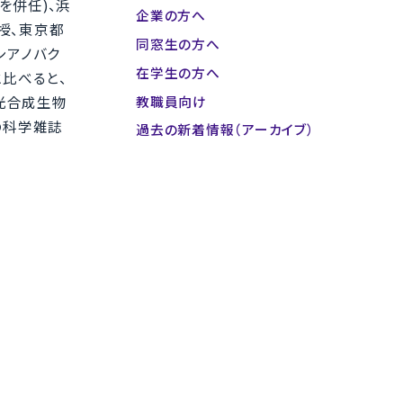
を併任)、浜
企業の方へ
授、東京都
同窓生の方へ
シアノバク
在学生の方へ
と比べると、
教職員向け
、光合成生物
の科学雑誌
過去の新着情報（アーカイブ）