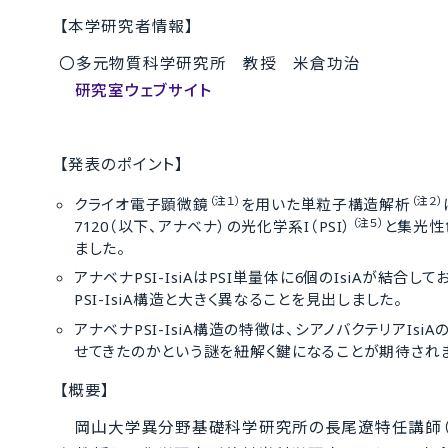
【本学研究者情報】
〇多元物質科学研究所 教授 米倉功治
研究室ウェブサイト
【発表のポイント】
（注１）
（注２）
クライオ電子顕微鏡
を用いた単粒子構造解析
（注５）
7120（以下、アナベナ）の光化学系I（PSI）
と集光性
ました。
アナベナPSI-IsiAはPSI単量体に6個のIsiAが
PSI-IsiA構造と大きく異なることを見出しました。
アナベナPSI-IsiA構造の特徴は、シアノバクテリアI
せてきたのかという謎を紐解く鍵になることが期待されま
【概要】
岡山大学異分野基礎科学研究所の長尾遼特任講師（現