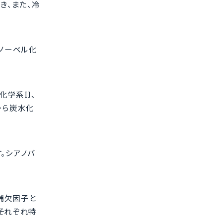
き、また、冷
ノーベル化
光化学系II、
から炭水化
。シアノバ
補欠因子と
それぞれ特