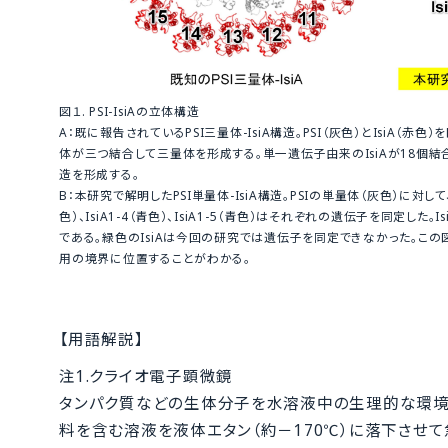
図１. PSI-IsiAの立体構造
A：既に報告されているPSI三量体-IsiA構造。PSI（灰色）とIsiA（赤
体が三つ結合して三量体を形成する。単一遺伝子由来のIsiAが18個結合
造を形成する。
B：本研究で解明したPSI単量体-IsiA構造。PSIの単量体（灰色）に対して、6
色）、IsiA1-4（青色）、IsiA1-5（青色）はそれぞれの遺伝子を同定した。I
である。緑色のIsiAは今回の研究では遺伝子を同定できなかった。この図か
用の境界に位置することがわかる。
【用語解説】
注1.クライオ電子顕微鏡
タンパク質などの生体分子を水溶液中の生理的な環境
料を含む溶液を液体エタン（約－170℃）に落下させて