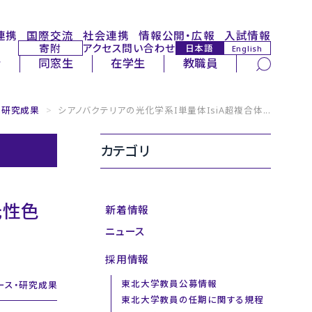
連携
国際交流
社会連携
情報公開・広報
入試情報
寄附
アクセス
問い合わせ
日本語
English
サイト内検索
者
同窓生
在学生
教職員
・研究成果
>
シアノバクテリアの光化学系I単量体IsiA超複合体...
カテゴリ
光性色
新着情報
ニュース
採用情報
東北大学教員公募情報
ース・研究成果
東北大学教員の任期に関する規程