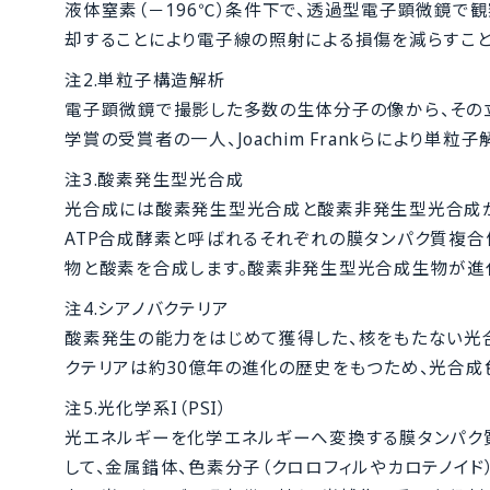
液体窒素（－196℃）条件下で、透過型電子顕微鏡で
却することにより電子線の照射による損傷を減らすこと
注2.単粒子構造解析
電子顕微鏡で撮影した多数の生体分子の像から、その立
学賞の受賞者の一人、Joachim Frankらにより単
注3.酸素発生型光合成
光合成には酸素発生型光合成と酸素非発生型光合成が
ATP合成酵素と呼ばれるそれぞれの膜タンパク質複
物と酸素を合成します。酸素非発生型光合成生物が進
注4.シアノバクテリア
酸素発生の能力をはじめて獲得した、核をもたない光
クテリアは約30億年の進化の歴史をもつため、光合
注5.光化学系I（PSI）
光エネルギーを化学エネルギーへ変換する膜タンパク質
して、金属錯体、色素分子（クロロフィルやカロテノイド