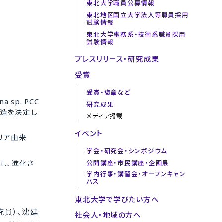
東北大学職員公募情報
東北地区国立大学法人等職員採用
試験情報
東北大学事務系・技術系職員採用
試験情報
プレスリリース・研究成果
受賞
受賞・褒章など
na sp. PCC
研究成果
体構造を決定し
メディア掲載
イベント
テリア由来
学会・研究会・シンポジウム
得し、進化さ
公開講座・市民講座・企画展
学内行事・講習会・オープンキャン
パス
東北大学で学びたい方へ
究員）、沈建
社会人・地域の方へ