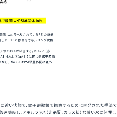
色）を図示した。ラベルされているPSIの単量
し（1~18の番号を付与）、リング状構
個のIsiAが結合する。IsiA2-1（赤
siA1-4およびIsiA1-5は同じ遺伝子産物
ら、IsiA2-1はPSI単量体間相互作
に近い状態で、電子顕微鏡で観察するために開発された手法で
急速凍結し、アモルファス（非晶質、ガラス状）な薄い氷に包埋し