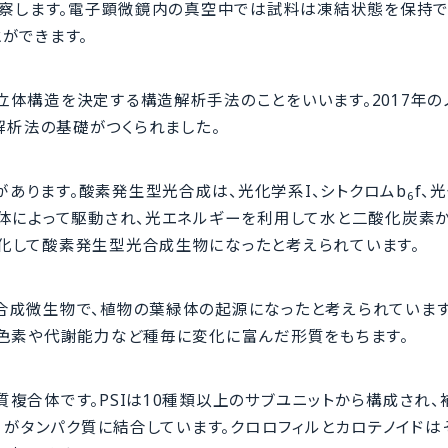
観察します。電子顕微鏡内の真空中では試料は凍結状態を保持で
ができます。
体構造を決定する構造解析手法のことをいいます。2017年の
粒子解析法の基礎がつくられました。
あります。酸素発生型光合成は、光化学系I、シトクロムb
f、
6
合体によって駆動され、光エネルギーを利用して水と二酸化炭素
化して酸素発生型光合成生物になったと考えられています。
合成微生物で、植物の葉緑体の起源になったと考えられています
成色素や代謝能力など種毎に変化に富んだ形質をもちます。
複合体です。PSIは10種類以上のサブユニットから構成され、
）がタンパク質に結合しています。クロロフィルとカロテノイドは