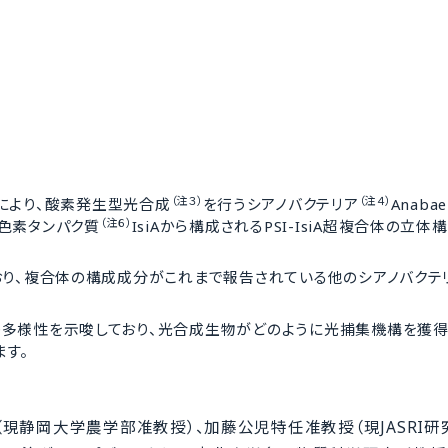
（注３）
（注４）
により、酸素発生型光合成
を行うシアノバクテリア
Anabae
（注６）
色素タンパク質
IsiAから構成されるPSI-IsiA超複合体の立
結合しており、複合体の構成成分がこれまで報告されている他のシアノバク
siAの多様性を示唆しており、光合成生物がどのように光捕集機構を獲
す。
静岡大学農学部准教授）、加藤公児特任准教授（現JASRI研