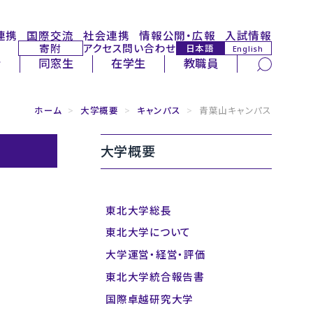
連携
国際交流
社会連携
情報公開・広報
入試情報
寄附
アクセス
問い合わせ
日本語
English
サイト内検索
者
同窓生
在学生
教職員
ホーム
>
大学概要
>
キャンパス
>
青葉山キャンパス
大学概要
東北大学総長
東北大学について
大学運営・経営・評価
東北大学統合報告書
国際卓越研究大学