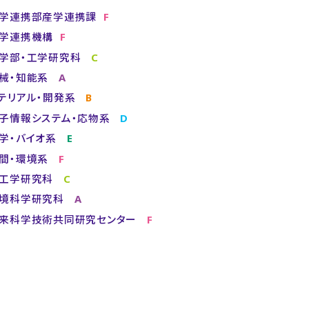
学連携部産学連携課
F
学連携機構
F
学部・工学研究科
C
械・知能系
A
テリアル・開発系
B
子情報システム・応物系
D
学・バイオ系
E
間・環境系
F
工学研究科
C
境科学研究科
A
来科学技術共同研究センター
F