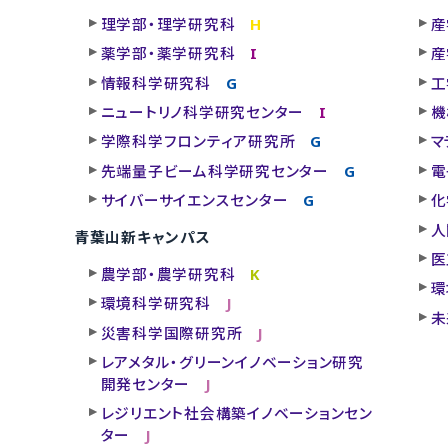
理学部・理学研究科
H
産
薬学部・薬学研究科
I
産
情報科学研究科
G
工
ニュートリノ科学研究センター
I
機
学際科学フロンティア研究所
G
マ
先端量子ビーム科学研究センター
G
電
サイバーサイエンスセンター
G
化
人
青葉山新キャンパス
医
農学部・農学研究科
K
環
環境科学研究科
J
未
災害科学国際研究所
J
レアメタル・グリーンイノベーション研究
開発センター
J
レジリエント社会構築イノベーションセン
ター
J