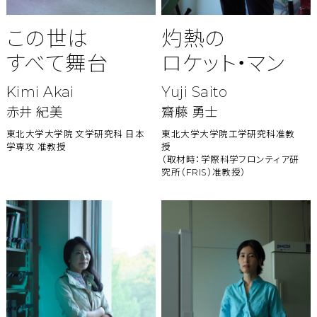
この世は
灼熱の
すべて舞台
ロケット・マン
Kimi Akai
Yuji Saito
赤井 紀美
齋藤 勇士
東北大学大学院 文学研究科 日本
東北大学大学院工学研究科准教
学専攻 准教授
授
（取材時：学際科学フロンティア研
究所（FRIS）准教授）