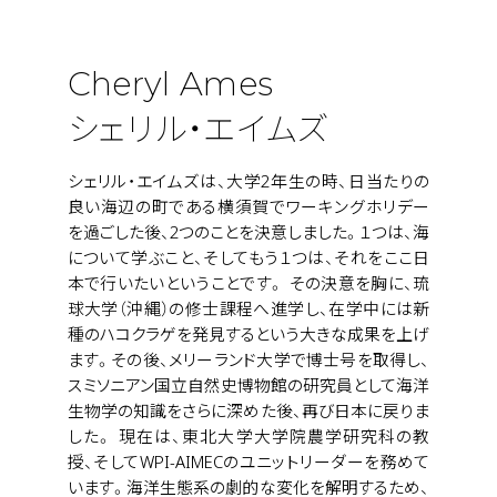
Cheryl Ames
シェリル・エイムズ
シェリル・エイムズは、大学2年生の時、日当たりの
良い海辺の町である横須賀でワーキングホリデー
を過ごした後、2つのことを決意しました。１つは、海
について学ぶこと、そしてもう１つは、それをここ日
本で行いたいということです。 その決意を胸に、琉
球大学（沖縄）の修士課程へ進学し、在学中には新
種のハコクラゲを発見するという大きな成果を上げ
ます。その後、メリーランド大学で博士号を取得し、
スミソニアン国立自然史博物館の研究員として海洋
生物学の知識をさらに深めた後、再び日本に戻りま
した。 現在は、東北大学大学院農学研究科の教
授、そしてWPI-AIMECのユニットリーダーを務めて
います。海洋生態系の劇的な変化を解明するため、