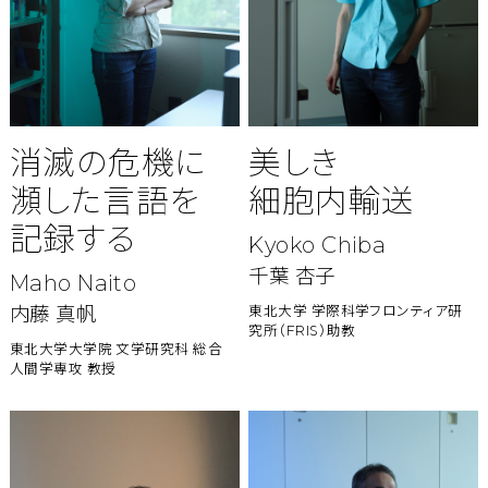
消滅の危機に
美しき
瀕した
言語を
細胞内輸送
記録する
Kyoko Chiba
千葉 杏子
Maho Naito
内藤 真帆
東北大学 学際科学フロンティア研
究所（FRIS）助教
東北大学大学院 文学研究科 総合
人間学専攻 教授