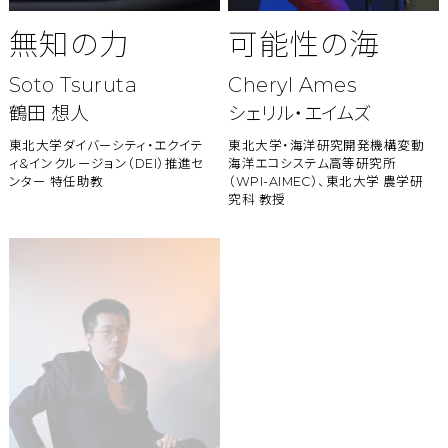
無知の力
可能性の海
Soto Tsuruta
Cheryl Ames
鶴田 想人
シェリル・エイムズ
東北大学ダイバーシティ・エクイテ
東北大学・海洋研究開発機構変動
ィ&インクルージョン
（DEI）推進セ
海洋エコシステム高等研究所
ンター 特任助教
（WPI-AIMEC）、東北大学 農学研
究科 教授