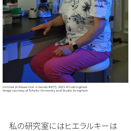
Untitled (A Researcher in Sendai #877)
, 2025. ©︎ Gottingham.
Image courtesy of Tohoku University and Studio Xxingham
私の研究室にはヒエラルキーは