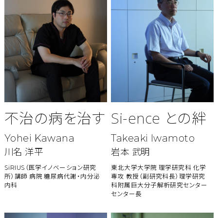
不治の病を治す
Si-ence との絆
Yohei Kawana
Takeaki Iwamoto
川名 洋平
岩本 武明
SiRIUS（医学イノベーション研究
東北大学大学院 理学研究科 化学
所）講師
病院 糖尿病代謝・内分泌
専攻 教授（副研究科長）
理学研究
内科
科附属巨大分子解析研究センター
センター長