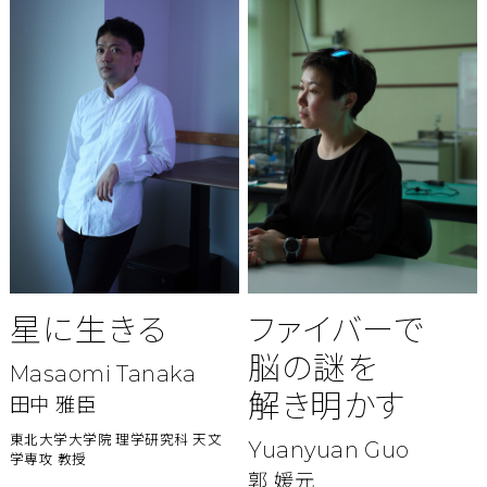
星に生きる
ファイバーで
脳の謎を
Masaomi Tanaka
解き明かす
田中 雅臣
東北大学大学院 理学研究科 天文
Yuanyuan Guo
学専攻 教授
郭 媛元