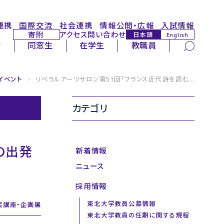
連携
国際交流
社会連携
情報公開・広報
入試情報
寄附
アクセス
問い合わせ
日本語
English
サイト内検索
者
同窓生
在学生
教職員
のイベント
>
リベラルアーツサロン第51回「フランス近代詩を読む...
カテゴリ
の出発
新着情報
ニュース
採用情報
東北大学教員公募情報
民講座・企画展
東北大学教員の任期に関する規程