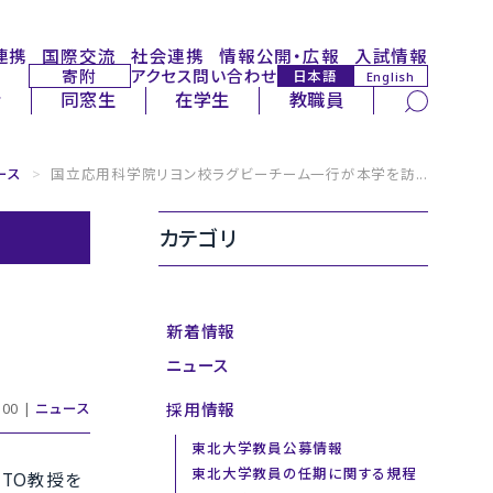
連携
国際交流
社会連携
情報公開・広報
入試情報
寄附
アクセス
問い合わせ
日本語
English
サイト内検索
者
同窓生
在学生
教職員
ース
>
国立応用科学院リヨン校ラグビーチーム一行が本学を訪...
カテゴリ
新着情報
ニュース
採用情報
00 |
ニュース
東北大学教員公募情報
東北大学教員の任期に関する規程
TTO教授を