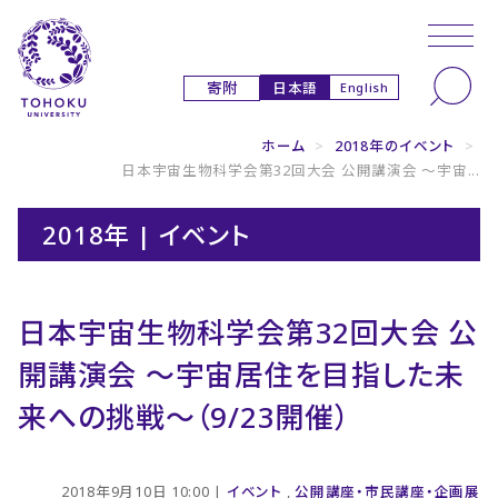
本文へ
ナビゲーションへ
日本語
寄附
English
ホーム
>
2018年のイベント
>
日本宇宙生物科学会第32回大会 公開講演会 〜宇宙...
2018年 | イベント
日本宇宙生物科学会第32回大会 公
開講演会 〜宇宙居住を目指した未
来への挑戦〜（9/23開催）
2018年9月10日 10:00 |
イベント
,
公開講座・市民講座・企画展