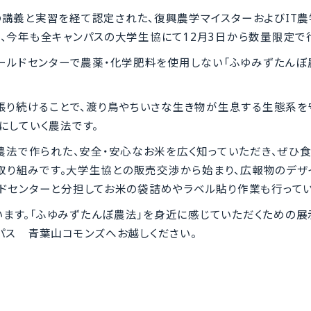
講義と実習を経て認定された、復興農学マイスターおよびIT農
、今年も全キャンパスの大学生協にて12月3日から数量限定で
ールドセンターで農薬・化学肥料を使用しない「ふゆみずたんぼ
張り続けることで、渡り鳥やちいさな生き物が生息する生態系を
にしていく農法です。
農法で作られた、安全・安心なお米を広く知っていただき、ぜひ
の取り組みです。大学生協との販売交渉から始まり、広報物のデザ
ドセンターと分担してお米の袋詰めやラベル貼り作業も行ってい
行います。「ふゆみずたんぼ農法」を身近に感じていただくための
パス 青葉山コモンズへお越しください。