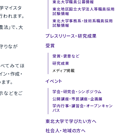
東北大学職員公募情報
学マイスタ
東北地区国立大学法人等職員採用
試験情報
行われます。
東北大学事務系・技術系職員採用
試験情報
農法」で、大
プレスリリース・研究成果
受賞
守りなが
受賞・褒章など
研究成果
食べてみてほ
メディア掲載
イン・作成・
イベント
ます。
学会・研究会・シンポジウム
展示などをご
公開講座・市民講座・企画展
学内行事・講習会・オープンキャン
パス
東北大学で学びたい方へ
社会人・地域の方へ