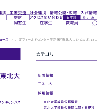
連携
国際交流
社会連携
情報公開・広報
入試情報
寄附
アクセス
問い合わせ
日本語
English
サイト内検索
者
同窓生
在学生
教職員
ニュース
>
川渡フィールドセンター産新米『東北大にひとめぼれ』...
カテゴリ
が東北大
新着情報
ニュース
採用情報
東北大学教員公募情報
プンキャンパス
東北大学教員の任期に関する規程