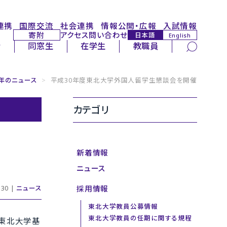
連携
国際交流
社会連携
情報公開・広報
入試情報
寄附
アクセス
問い合わせ
日本語
English
サイト内検索
者
同窓生
在学生
教職員
9年のニュース
>
平成30年度東北大学外国人留学生懇談会を開催
カテゴリ
新着情報
ニュース
採用情報
30 |
ニュース
東北大学教員公募情報
東北大学教員の任期に関する規程
で東北大学基