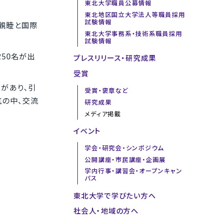
東北大学職員公募情報
東北地区国立大学法人等職員採用
試験情報
親睦と国際
東北大学事務系・技術系職員採用
試験情報
50名が出
プレスリリース・研究成果
受賞
があり、引
受賞・褒章など
気の中、交流
研究成果
メディア掲載
イベント
学会・研究会・シンポジウム
公開講座・市民講座・企画展
学内行事・講習会・オープンキャン
パス
東北大学で学びたい方へ
社会人・地域の方へ