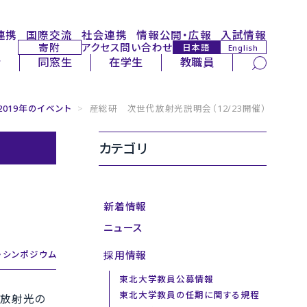
連携
国際交流
社会連携
情報公開・広報
入試情報
寄附
アクセス
問い合わせ
日本語
English
サイト内検索
者
同窓生
在学生
教職員
2019年のイベント
>
産総研 次世代放射光説明会（12/23開催）
カテゴリ
新着情報
ニュース
採用情報
・シンポジウム
東北大学教員公募情報
東北大学教員の任期に関する規程
代放射光の