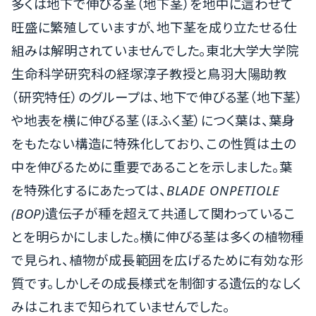
多くは地下で伸びる茎（地下茎）を地中に這わせて
旺盛に繁殖していますが、地下茎を成り立たせる仕
組みは解明されていませんでした。東北大学大学院
生命科学研究科の経塚淳子教授と鳥羽大陽助教
（研究特任）のグループは、地下で伸びる茎（地下茎）
や地表を横に伸びる茎（ほふく茎）につく葉は、葉身
をもたない構造に特殊化しており、この性質は土の
中を伸びるために重要であることを示しました。葉
を特殊化するにあたっては、
BLADE ONPETIOLE
(BOP)
遺伝子が種を超えて共通して関わっているこ
とを明らかにしました。横に伸びる茎は多くの植物種
で見られ、植物が成長範囲を広げるために有効な形
質です。しかしその成長様式を制御する遺伝的なしく
みはこれまで知られていませんでした。