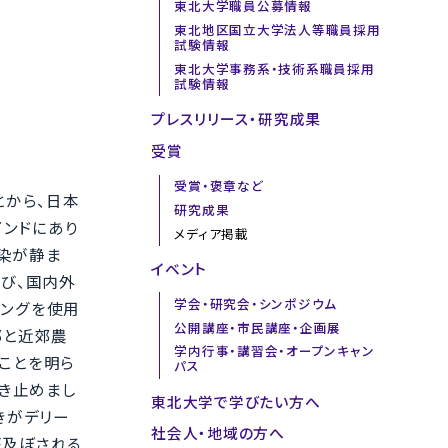
東北大学職員公募情報
東北地区国立大学法人等職員採用
試験情報
東北大学事務系・技術系職員採用
試験情報
プレスリリース・研究成果
受賞
受賞・褒章など
とから、日本
研究成果
インドにあり
メディア掲載
汚染が静ま
イベント
び、国内外
学会・研究会・シンポジウム
リングを使用
公開講座・市民講座・企画展
部と近郊農
学内行事・講習会・オープンキャン
ことを明ら
パス
突き止めまし
東北大学で学びたい方へ
きがデリー
社会人・地域の方へ
が及ぼされる