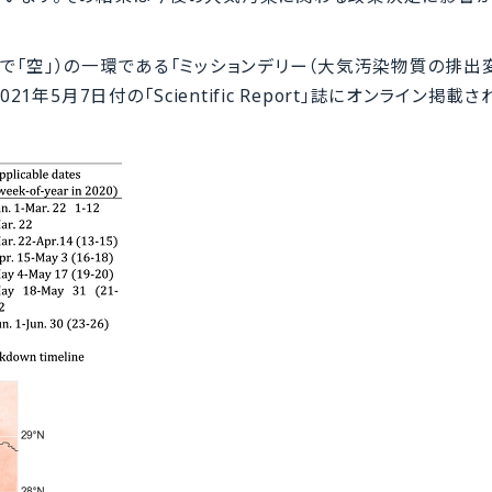
語で「空」）の一環である「ミッションデリー（大気汚染物質の排出
年5月7日付の「Scientific Report」誌にオンライン掲載さ