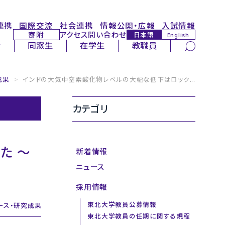
連携
国際交流
社会連携
情報公開・広報
入試情報
寄附
アクセス
問い合わせ
日本語
English
サイト内検索
者
同窓生
在学生
教職員
成果
>
インドの大気中窒素酸化物レベルの大幅な低下はロック...
カテゴリ
た ～
新着情報
ニュース
採用情報
東北大学教員公募情報
ース・研究成果
東北大学教員の任期に関する規程