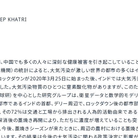
 KHATRI
、中国でも多くの人々に深刻な健康被害を引き起こしているこ
健機関）の統計によると、大気汚染が激しい世界の都市の多くは
ックダウンが2020年3月25日に始まった後、インドでは大気
した。大気汚染物質のひとつに窒素酸化物がありますが、このた
球研）を中心とした研究グループは、衛星データと数学的モデ
都市であるインドの首都、デリー周辺で、ロックダウン後の都市
、その72％は交通と工場から排出される人為的活動由来である
ン解消後の藁焼き再開により、ただちに濃度が増えていることも
、今後、藁焼きシーズンが来たときに、周辺の農村における藁焼
ています。その結果は今後の大気汚染に関わる政策決定に影響