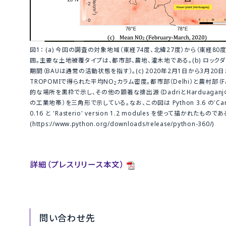
図1： (a) 今回の調査の対象地域（東経74度、北緯27度）から（東経80
囲。主要な土地被覆タイプは、都市部、農地、灌木地である。(b) ロック
期間（BAUは通常の活動状態を指す）。(c) 2020年2月1日から3月2
TROPOMIで得られた平均NO
カラム密度。都市部（Delhi）と農村部（F
2
的な場所を黒枠で示し、その他の顕著な排出源（DadriとHarduaganjの
の工業地帯）を三角形で示している。なお、この図は Python 3.6 の'Cartop
0.16 と 'Rasterio' version 1.2 modules を使って描かれたものであ
(https://www.python.org/downloads/release/python-360/)
詳細（プレスリリース本文）
問い合わせ先