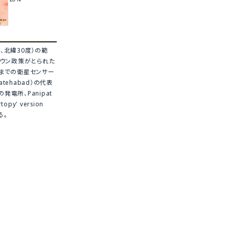
度、北緯30度）の範
ダウン政策がとられた
0日までの衛星センサー
atehabad）の代表
発電所、Panipat
y' version
る。