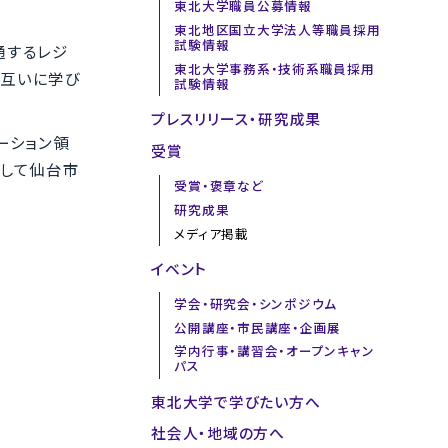
東北大学職員公募情報
東北地区国立大学法人等職員採用
試験情報
通するレジ
東北大学事務系・技術系職員採用
お互いに学び
試験情報
プレスリリース・研究成果
ーション領
受賞
そして仙台市
受賞・褒章など
研究成果
メディア掲載
イベント
学会・研究会・シンポジウム
公開講座・市民講座・企画展
学内行事・講習会・オープンキャン
パス
東北大学で学びたい方へ
社会人・地域の方へ