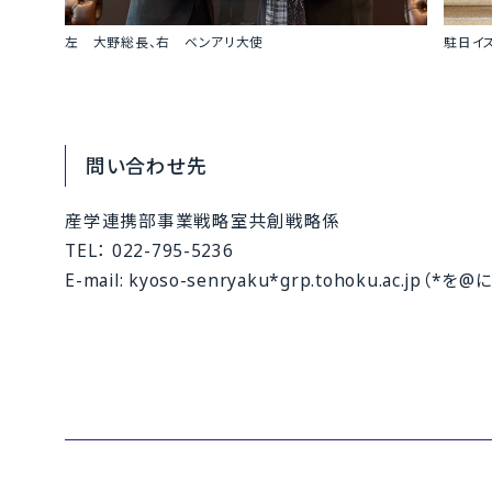
左 大野総長、右 ベンアリ大使
駐日イ
問い合わせ先
産学連携部事業戦略室共創戦略係
TEL： 022-795-5236
E-mail: kyoso-senryaku*grp.tohoku.ac.jp