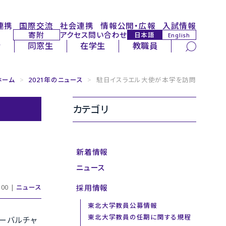
連携
国際交流
社会連携
情報公開・広報
入試情報
寄附
アクセス
問い合わせ
日本語
English
サイト内検索
者
同窓生
在学生
教職員
ホーム
>
2021年のニュース
>
駐日イスラエル大使が本学を訪問
カテゴリ
新着情報
ニュース
採用情報
00 |
ニュース
東北大学教員公募情報
東北大学教員の任期に関する規程
ローバルチャ