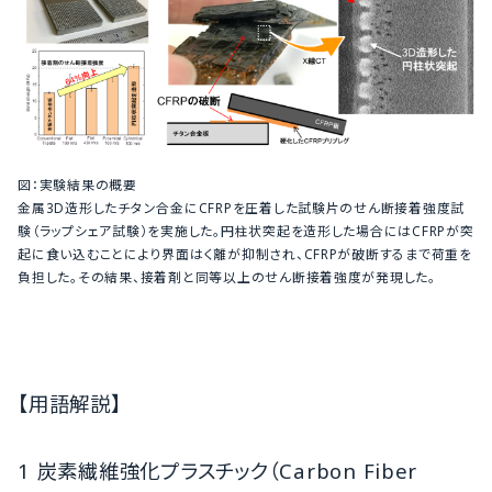
図：実験結果の概要
金属3D造形したチタン合金にCFRPを圧着した試験片のせん断接着強度試
験（ラップシェア試験）を実施した。円柱状突起を造形した場合にはCFRPが突
起に食い込むことにより界面はく離が抑制され、CFRPが破断するまで荷重を
負担した。その結果、接着剤と同等以上のせん断接着強度が発現した。
【用語解説】
1 炭素繊維強化プラスチック（
Carbon Fiber