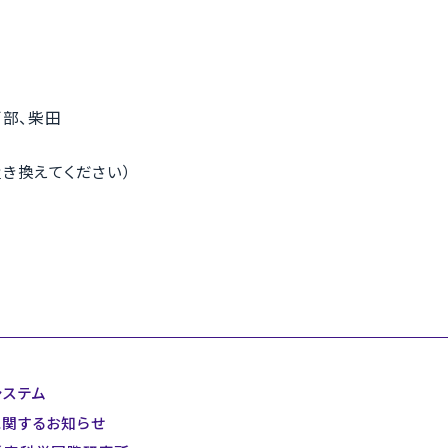
部、柴田
*を@に置き換えてください）
システム
に関するお知らせ