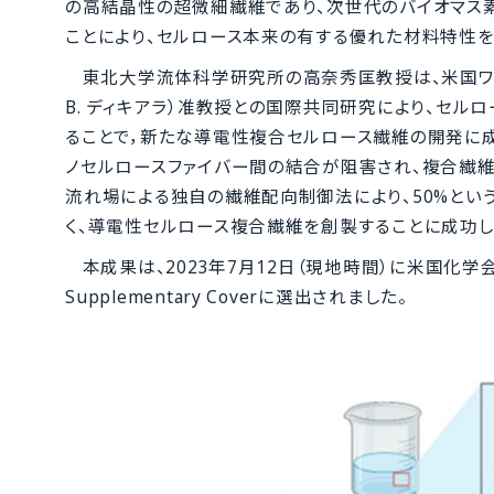
の高結晶性の超微細繊維であり、次世代のバイオマス
ことにより、セルロース本来の有する優れた材料特性
東北大学流体科学研究所の高奈秀匡教授は、米国ワシントン大
B. ディキアラ）准教授との国際共同研究により、セ
ることで，新たな導電性複合セルロース繊維の開発に成功
ノセルロースファイバー間の結合が阻害され、複合繊維
流れ場による独自の繊維配向制御法により、50%とい
く、導電性セルロース複合繊維を創製することに成功し
本成果は、2023年7月12日（現地時間）に米国化学会が発刊す
Supplementary Coverに選出されました。