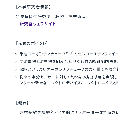
【本学研究者情報】
〇流体科学研究所 教授 高奈秀匡
研究室ウェブサイト
【発表のポイント】
（注１）
単層カーボンナノチューブ
とセルロースナノファイ
交流電場と流動場を組み合わせた独自の繊維配向法を
50%という高いカーボンナノチューブの含有量でも複合
従来の水分センサーに対して約5倍の検出感度を実現し
ンサーや新たなエレクトロデバイス、エレクトロニクス
【概要】
木材繊維を機械的・化学的にナノオーダーまで解きほぐ