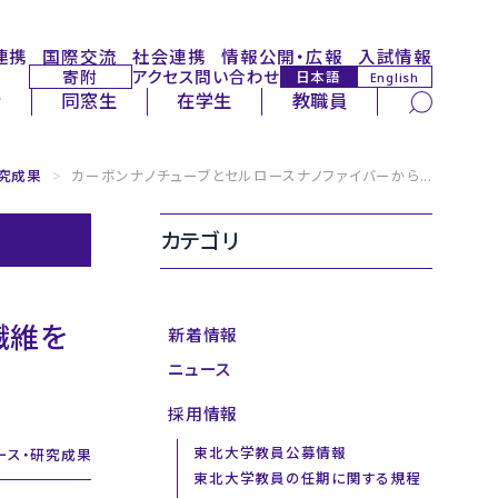
連携
国際交流
社会連携
情報公開・広報
入試情報
寄附
アクセス
問い合わせ
日本語
English
サイト内検索
者
同窓生
在学生
教職員
研究成果
>
カーボンナノチューブとセルロースナノファイバーから...
カテゴリ
繊維を
新着情報
ニュース
採用情報
東北大学教員公募情報
ース・研究成果
東北大学教員の任期に関する規程