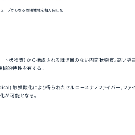
チューブからなる微細繊維を軸方向に配
ート状物質）から構成される継ぎ目のない円筒状物質。高い導
機械的特性を有する。
-1-oxyl radical) 触媒酸化により得られたセルロースナノファイバー。
化が可能となる。