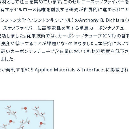
素材として注目を集めています。このセルロースナノファイバー
を有するセルロース繊維を創製する研究が世界的に進められてい
学（ワシントン州シアトル）のAnthony B. Dichiara
ルロースナノファイバーに高導電性を有する単層カーボンナノチュ
しました。従来技術では、カーボンナノチューブ（CNT）の含
強度が低下することが課題となっておりました。本研究において
う高いカーボンナノチューブ含有量においても材料強度を低下さ
ました。
るACS Applied Materials & Interfacesに掲載さ