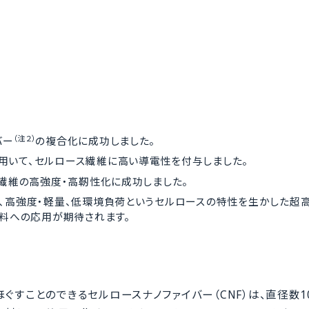
（注２）
バー
の複合化に成功しました。
用いて、セルロース繊維に高い導電性を付与しました。
繊維の高強度・高靭性化に成功しました。
、高強度・軽量、低環境負荷というセルロースの特性を生かした超
材料への応用が期待されます。
すことのできるセルロースナノファイバー（CNF）は、直径数10