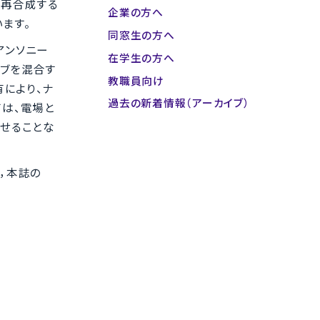
を再合成する
企業の方へ
ます。
同窓生の方へ
（アンソニー
在学生の方へ
ーブを混合す
教職員向け
有により、ナ
過去の新着情報（アーカイブ）
は、電場と
せることな
れ，本誌の