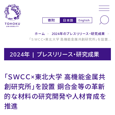
本文へ
ナビゲーションへ
日本語
寄附
English
ホーム
>
2024年のプレスリリース・研究成果
>
「ＳＷＣＣ×東北大学 高機能金属共創研究所」を設置...
2024年 | プレスリリース・研究成果
「ＳＷＣＣ×東北大学 高機能金属共
創研究所」を設置 銅合金等の革新
的な材料の研究開発や人材育成を
推進