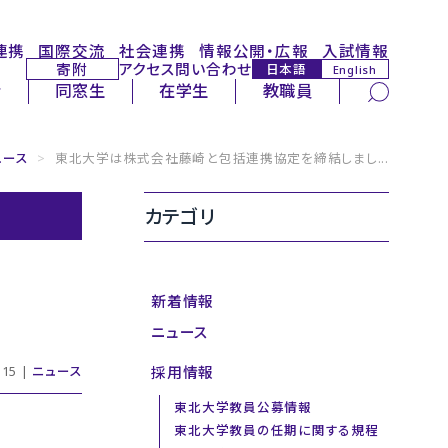
連携
国際交流
社会連携
情報公開・広報
入試情報
寄附
アクセス
問い合わせ
日本語
English
サイト内検索
者
同窓生
在学生
教職員
ュース
>
東北大学は株式会社藤崎と包括連携協定を締結しまし...
カテゴリ
新着情報
ニュース
採用情報
15 |
ニュース
東北大学教員公募情報
東北大学教員の任期に関する規程