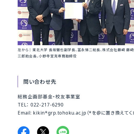
左から｜東北大学 長坂徹也副学長、冨永悌二総長、株式会社藤崎 藤﨑
三郎助会長、小野寺宣克専務取締役
問い合わせ先
総務企画部基金・校友事業室
TEL： 022-217-6290
Email: kikin*grp.tohoku.ac.jp（*を@に置き換え