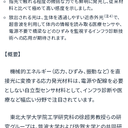
指先で触れる程度の微弱な力でも鮮明に発光し、従来材
料と比べて極めて高い感度を示しました。
（注4）
放出される光は、生体を透過しやすい近赤外光
で、
超音波を利用して体内の情報を読み取る医療センサや、
電源不要で橋梁などのひずみを監視するインフラ診断技
術への応用が期待されます。
【概要】
機械的エネルギー（応力、ひずみ、振動など）を直
接光に変換する応力発光材料は、電源や配線を必要
としない自立型センサ材料として、インフラ診断や医
療など幅広い分野で注目されています。
東北大学大学院工学研究科の徐超男教授らの研
究グループは、筑波大学および佐賀大学との共同研