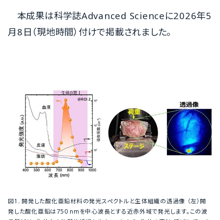
本成果は科学誌Advanced Scienceに2026年5
月8日（現地時間）付けで掲載されました。
図1. 開発した酸化亜鉛材料の発光スペクトルと生体組織の透過像 （左）開
発した酸化亜鉛は750 nmを中心波長とする近赤外域で発光します。この波