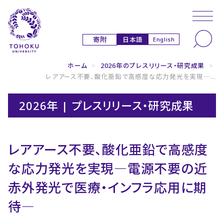
本文へ
ナビゲーションへ
日本語
寄附
English
ホーム
>
2026年のプレスリリース・研究成果
>
レアアース不要、酸化亜鉛で高感度な応力発光を実現―...
2026年 | プレスリリース・研究成果
レアアース不要、酸化亜鉛で高感度
な応力発光を実現―電源不要の近
赤外発光で医療・インフラ応用に期
待―