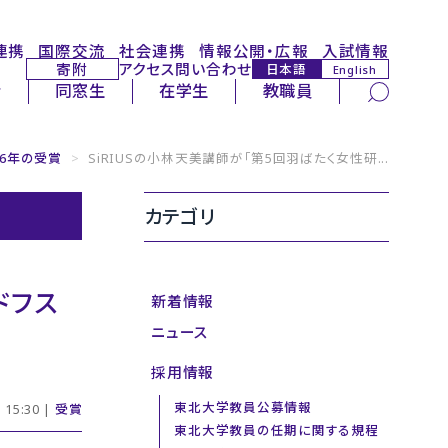
連携
国際交流
社会連携
情報公開・広報
入試情報
寄附
アクセス
問い合わせ
日本語
English
サイト内検索
者
同窓生
在学生
教職員
26年の受賞
>
SiRIUSの小林天美講師が「第5回羽ばたく女性研...
カテゴリ
ドフス
新着情報
ニュース
採用情報
東北大学教員公募情報
15:30 |
受賞
東北大学教員の任期に関する規程