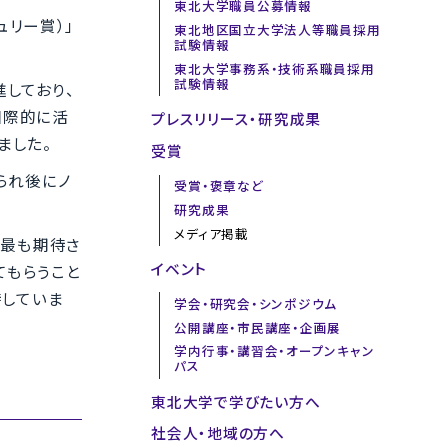
東北大学職員公募情報
ュリー賞）」
東北地区国立大学法人等職員採用
試験情報
東北大学事務系・技術系職員採用
試験情報
しており、
国際的に活
プレスリリース・研究成果
ました。
受賞
られ後にノ
受賞・褒章など
研究成果
メディア掲載
が最も期待さ
イベント
てもらうこと
待していま
学会・研究会・シンポジウム
公開講座・市民講座・企画展
学内行事・講習会・オープンキャン
パス
東北大学で学びたい方へ
社会人・地域の方へ