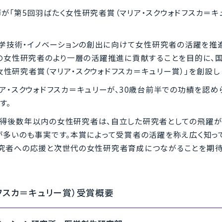
師が「第5回羽ばたく女性研究者賞（マリア・スクウォドフスカ＝キ
科学技術・イノベーションの創出に向けて女性研究者の活躍を推進
本の女性研究者のより一層の活躍推進に貢献することを目的に、
性研究者賞（マリア・スクウォドフスカ＝キュリー賞）」を創設し
ア・スクウォドフスカ＝キュリーが、30歳台前半での功績を認め
す。
得後数年以内の女性研究者は、自立した研究者としての飛躍
が多いのも事実です。本賞によって受賞者の活躍を称え広く知っ
研究者への応援と次世代の女性研究者育成につながることを期
フスカ＝キュリー賞）受賞概要