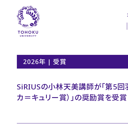
本文へ
ナビゲーションへ
2026年 | 受賞
SiRIUSの小林天美講師が「第5
カ＝キュリー賞）」の奨励賞を受賞