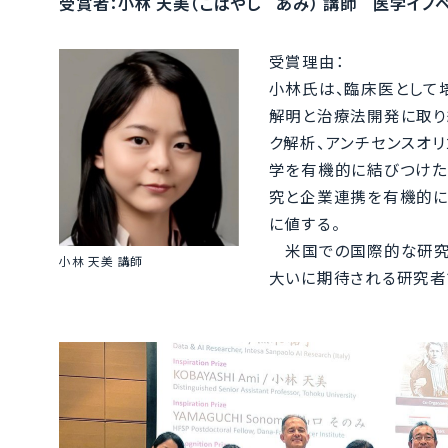
受賞者：小林 天美（こばやし あみ） 講師 医学イ
受賞理由：
小林氏は、臨床医として
解明と治療法開発に取り
ク解析、アンチセンスオリ
学を有機的に結びつけた
究と企業連携を有機的に
に値する。
米国での国際的な研究
小林 天美 講師
大いに期待される研究者