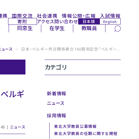
連携
国際交流
社会連携
情報公開・広報
入試情報
寄附
アクセス
問い合わせ
日本語
English
サイト内検索
者
同窓生
在学生
教職員
ニュース
>
日本・ベルギー外交関係樹立160周年記念「ベルギー...
カテゴリ
日ベルギ
新着情報
ニュース
採用情報
東北大学教員公募情報
45 |
ニュース
東北大学教員の任期に関する規程