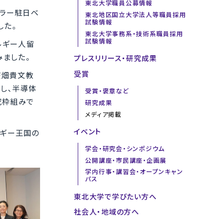
東北大学職員公募情報
ヴラー駐日ベ
東北地区国立大学法人等職員採用
試験情報
した。
東北大学事務系・技術系職員採用
試験情報
ルギー人留
みました。
プレスリリース・研究成果
受賞
廣畑貴文教
し、半導体
受賞・褒章など
究枠組みで
研究成果
メディア掲載
イベント
ルギー王国の
学会・研究会・シンポジウム
公開講座・市民講座・企画展
学内行事・講習会・オープンキャン
パス
東北大学で学びたい方へ
社会人・地域の方へ