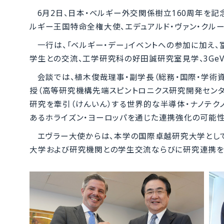
6月2日、日本・ベルギー外交関係樹立160周年を記
ルギー王国特命全権大使、エデュアルド・ヴァン・クル
一行は、「ベルギー・デー」イベントへの参加に加え
学生との交流、工学研究科の好田誠研究室見学、3GeV高
会談では、植木俊哉理事・副学長（総務・国際・学術
授（高等研究機構先端スピントロニクス研究開発セン
研究を牽引（けんいん）する世界的な半導体・ナノテクノ
あるホライズン・ヨーロッパを通じた連携強化の可能
エヴラー大使からは、本学の国際卓越研究大学とし
大学および研究機関との学生交流ならびに研究連携を