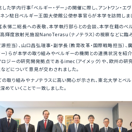
念した学内行事「ベルギー・デー」の開催に際し、アントワン・エ
ーネン駐日ベルギー王国大使館公使参事官らが本学を訪問しま
、冨永悌二総長への表敬、本学執行部らとの会談、本学在籍のベ
輝度放射光施設NanoTerasu（ナノテラス）の視察などに臨
資源担当）、山口昌弘理事・副学長（教育改革・国際戦略担当）、
ター）らが本学の取り組みやベルギーの機関との連携状況を紹介
ロジーの研究開発拠点であるimec（アイメック）や、欧州の研
性などについて意見が交わされました。
ての取り組みやナノテラスに高い関心が示され、東北大学とベ
深めていくことで一致しました。