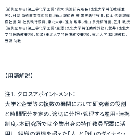
（前列左から）保土谷化学工業：青木 筑波研究所長（東北大学特任教授兼
務）、村岡 新規事業探索部長、横山 取締役 兼 常務執行役員、松本 代表取締
役社長 兼 社長執行役員、東北大学：遠山 理事、福山 多元研所長、笠井 教授
（後列左から）保土谷化学工業：金澤（東北大学特任助教兼務）、武井（東北大
学特任助教兼務）、加瀬（東北大学特任准教授兼務）、東北大学：岡 准教授、
芳野 助教
【用語解説】
注1. クロスアポイントメント：
大学と企業等の複数の機関において研究者の役割
と時間配分を定め、適切に分担・管理する雇用・連携
制度。本研究所では企業出身の特任教員配置に活
用し、組織の垣根を超えた「人」と「知」のダイナミッ