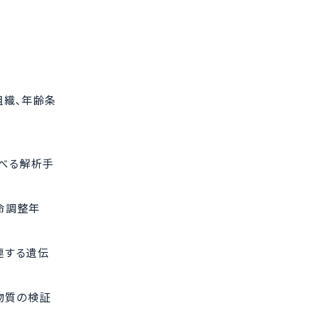
組織、年齢条
べる解析手
寿命調整年
連する遺伝
候補物質の検証