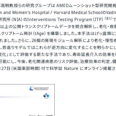
明教授らの研究グループは AMEDムーンショット型研究開発
n's Hospital / Harvard Medical SchoolのVadim
（注5）
A）のInterventions Testing Program（ITP）
,000以上の公開トランスクリプトームデータを統合解析し、老化・
クリプトーム時計（tAge）を構築しました。本手法はげっ歯類に
ました。さらに、26個の発現モジュール解析により老化・慢性
、若返りモデルではこれらが逆方向に変化することを明らかにし
変化」として評価する新たな手法であり、寿命延長介入の効果を
可能にし、今後、老化関連疾患のリスク評価、治療効果の判定、
27日（米国東部時間）付で科学誌 Nature にオンライン掲載