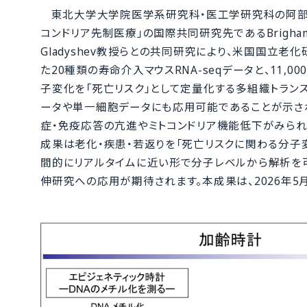
東北大学大学院医学系研究科・医工学研究科の阿部高
コンドリア先制医療」の国際共同研究先であるBrigham and Wome
Gladyshev教授らとの共同研究により、米国国立老化研究所（NI
た20種類の寿命介入マウスRNA-seqデータと、11
子変化を「死亡リスク」として定量化する多組織トランス
ータや単一細胞データにも応用可能であることが示され
症・免疫応答の亢進やミトコンドリア機能低下がみられ
成果は老化・疾患・若返りを「死亡リスクに関わる分子
間的にリアルタイムに近い形で分子レベルから解析を
伸研究への応用が期待されます。本成果は、2026年5月