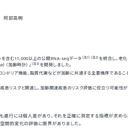
 阿部高明
（注1）（注2）
含む11,000以上の公開RNA-seqデータ
を統合し、老化
（注3）
e）（加齢時計）」
を開発しました。
トコンドリア機能、脂質代謝などが加齢に共通する主要機序であるこ
リスクや疾患リスクと関連し、加齢関連疾患のリスク評価に役立つ可能性
も進行には個人差があり、それを正確に測定する指標が求めら
時空間的変化の評価に限界がありました。