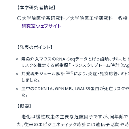
【本学研究者情報】
〇大学院医学系研究科／大学院医工学研究科 教授
研究室ウェブサイト
【発表のポイント】
寿命介入マウスのRNA-Seqデータとげっ歯類、サル、ヒトを
リスクを推定する新指標「トランスクリプトーム時計（tAg
（注4）
共発現モジュール解析
により、炎症・免疫応答、ミ
しました。
血中のCDKN1A、GPNMB、LGALS3蛋白が死亡
た。
【概要】
老化は慢性疾患の主要な危険因子ですが、同年齢で
た。従来のエピジェネティック時計には遺伝子活動や