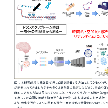
図1. 本研究成果の概念図 従来、加齢を評価する方法としてDNAメチ
が開発されてきましたがその多くは暦年齢の推定にとどまり、寿命や死
断的に捉える方法は限られていました。 トランスクリプトーム時計（tAge
抽出して寿命調整年齢や期待死亡率を予測します。また重み付き遺伝子共
より、老化や死亡リスクに関わる遺伝子発現変化を機能的な26のモジ
します。