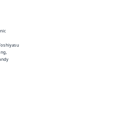
nic
Yoshiyasu
ing,
andy