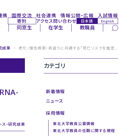
連携
国際交流
社会連携
情報公開・広報
入試情報
寄附
アクセス
問い合わせ
日本語
English
サイト内検索
者
同窓生
在学生
教職員
研究成果
>
老化・慢性疾患・若返りに共通する「死亡リスクを推定...
カテゴリ
NA-
新着情報
ニュース
採用情報
東北大学教員公募情報
ース・研究成果
東北大学教員の任期に関する規程