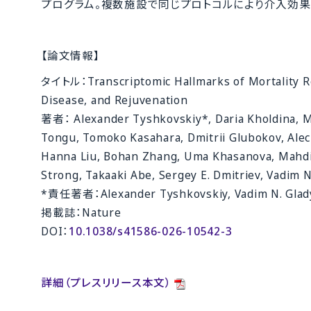
プログラム。複数施設で同じプロトコルにより介入効果
【論文情報】
タイトル：Transcriptomic Hallmarks of Mortality Re
Disease, and Rejuvenation
著者： Alexander Tyshkovskiy*, Daria Kholdina, Ma
Tongu, Tomoko Kasahara, Dmitrii Glubokov, Alec 
Hanna Liu, Bohan Zhang, Uma Khasanova, Mahdi 
Strong, Takaaki Abe, Sergey E. Dmitriev, Vadim 
*責任著者：Alexander Tyshkovskiy, Vadim N. Glad
掲載誌：Nature
DOI：
10.1038/s41586-026-10542-3
詳細（プレスリリース本文）