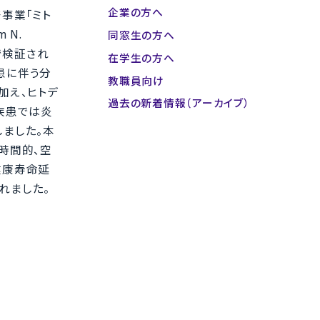
企業の方へ
事業「ミト
 N.
同窓生の方へ
で検証され
在学生の方へ
疾患に伴う分
教職員向け
加え、ヒトデ
過去の新着情報（アーカイブ）
疾患では炎
ました。本
時間的、空
健康寿命延
されました。