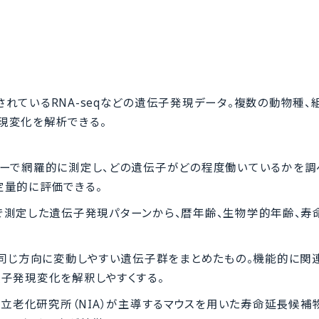
れているRNA-seqなどの遺伝子発現データ。複数の動物種、
現変化を解析できる。
サーで網羅的に測定し、どの遺伝子がどの程度働いているかを調
定量的に評価できる。
eqなどで測定した遺伝子発現パターンから、暦年齢、生物学的年齢、
が同じ方向に変動しやすい遺伝子群をまとめたもの。機能的に関
子発現変化を解釈しやすくする。
m（ITP）：米国国立老化研究所（NIA）が主導するマウスを用いた寿命延長