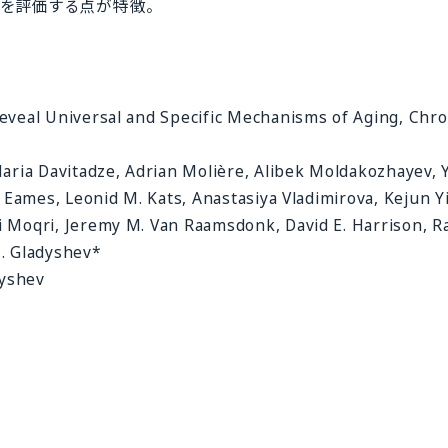
を評価する点が特徴。
veal Universal and Specific Mechanisms of Aging, Chro
ria Davitadze, Adrian Molière, Alibek Moldakozhayev, 
Eames, Leonid M. Kats, Anastasiya Vladimirova, Kejun Y
Moqri, Jeremy M. Van Raamsdonk, David E. Harrison, R
N. Gladyshev*
yshev