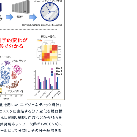
ル化を用いた「エピジェネティック時計」
亡リスクに直結する分子変化を臓器横
）は、組織、細胞、血液などからRNAを
発現ネットワーク解析（WGCNA）に
ュールとして分類し、その分子基盤を表