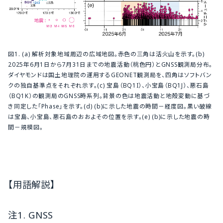
図1. (a) 解析対象地域周辺の広域地図。赤色の三角は活火山を示す。(b)
2025年6月1日から7月31日までの地震活動（桃色円）とGNSS観測局分布。
ダイヤモンドは国土地理院の運用するGEONET観測局を、四角はソフトバン
クの独自基準点をそれぞれ示す。(c) 宝島（BQ1I）、小宝島（BQ1J）、悪石島
（BQ1K）の観測局のGNSS時系列。背景の色は地震活動と地殻変動に基づ
き同定した「Phase」を示す。(d) (b)に示した地震の時間－経度図。黒い破線
は宝島、小宝島、悪石島のおおよその位置を示す。(e) (b)に示した地震の時
間－規模図。
【用語解説】
注1. GNSS