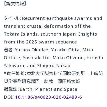
【論文情報】
タイトル：Recurrent earthquake swarms and
transient crustal deformation off the
Tokara Islands, southern Japan: Insights
from the 2025 swarm sequence
著者：Yutaro Okada*, Yusaku Ohta, Miku
Ohtate, Yoshiaki Ito, Mako Ohzono, Hiroshi
Yakiwara, and Shigeru Nakao
*責任著者：東北大学災害科学国際研究所 上廣防
災学寄附研究部門 助教 岡田悠太郎
掲載誌：Earth, Planets and Space
DOI：
10.1186/s40623-026-02489-6