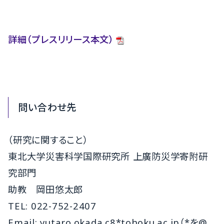
詳細（プレスリリース本文）
問い合わせ先
（研究に関すること）
東北大学災害科学国際研究所 上廣防災学寄附研
究部門
助教 岡田悠太郎
TEL: 022-752-2407
Email: yutaro.okada.c8*tohoku.ac.jp（*を@