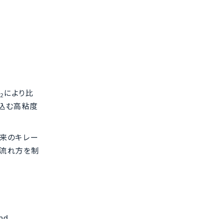
O
により比
2
込む高粘度
由来のキレー
の流れ方を制
and