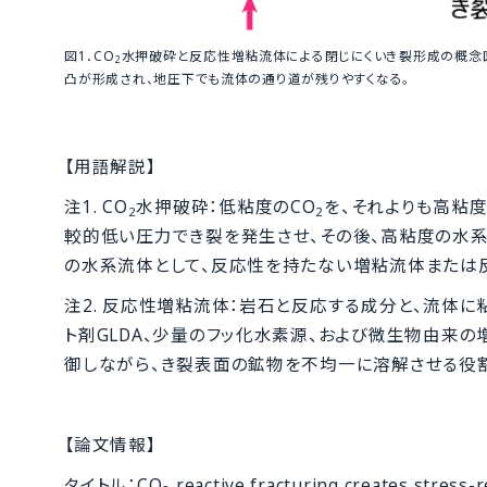
図1．CO
水押破砕と反応性増粘流体による閉じにくいき裂形成の概念
2
凸が形成され、地圧下でも流体の通り道が残りやすくなる。
【用語解説】
注1. CO
水押破砕：低粘度のCO
を、それよりも高粘
2
2
較的低い圧力でき裂を発生させ、その後、高粘度の水系
の水系流体として、反応性を持たない増粘流体または
注2. 反応性増粘流体：岩石と反応する成分と、流体
ト剤GLDA、少量のフッ化水素源、および微生物由来
御しながら、き裂表面の鉱物を不均一に溶解させる役割
【論文情報】
タイトル：CO
reactive fracturing creates stress-