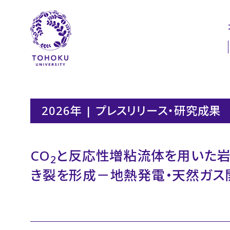
本文へ
ナビゲーションへ
2026年 | プレスリリース・研究成果
CO
と反応性増粘流体を用いた岩
2
き裂を形成－地熱発電・天然ガ