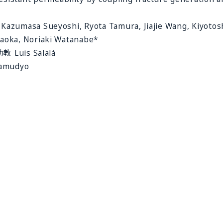
Kazumasa Sueyoshi, Ryota Tamura, Jiajie Wang, Kiyotos
raoka, Noriaki Watanabe*
is Salalá
mudyo