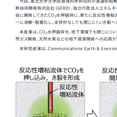
今回、東北大学大学院環境科学研究科の渡邉則昭教
熱技術開発株式会社（GERD）、独立行政法人エネルギ
自に開発してきたCO
水押破砕に、新たに反応性増粘流
2
一に溶解・粗面化し、支持材なしでも閉じにくいき裂へ
本成果は、CO
水押破砕を、地下環境でも閉じにくい
2
然ガス開発、天然水素などの地下資源開発への応用が
本研究成果は、Communications Earth & En