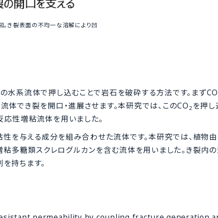
図。き裂表面の不均一な溶解により凹
度の水系流体で押し込むことで岩石を破砕する方法です。まずC
流体でき裂を開口・進展させます。本研究では、このCO
を押し
2
反応性増粘流体を用いました。
に粘性を与える成分を組み合わせた流体です。本研究では、植物
の増粘多糖類スクレログルカンを含む流体を用いました。き裂内
を持ちます。
resistant permeability by coupling fracture generation 