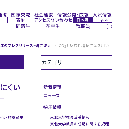
連携
国際交流
社会連携
情報公開・広報
入試情報
寄附
アクセス
問い合わせ
日本語
English
サイト内検索
者
同窓生
在学生
教職員
26年のプレスリリース・研究成果
>
CO
と反応性増粘流体を用い...
2
カテゴリ
にくい
新着情報
ニュース
－
採用情報
東北大学教員公募情報
ース・研究成果
東北大学教員の任期に関する規程