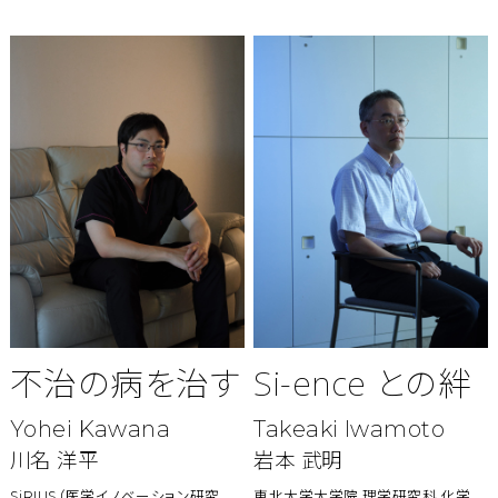
不治の病を治す
Si-ence との絆
Yohei Kawana
Takeaki Iwamoto
川名 洋平
岩本 武明
SiRIUS（医学イノベーション研究
東北大学大学院 理学研究科 化学