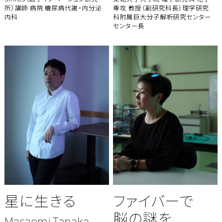
所）講師
病院 糖尿病代謝・内分泌
専攻 教授（副研究科長）
理学研究
内科
科附属巨大分子解析研究センター
センター長
星に生きる
ファイバーで
脳の謎を
Masaomi Tanaka