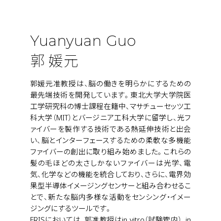
Yuanyuan Guo
郭 媛元
郭媛元准教授は、脳の働きを明らかにするための
最先端技術を開発しています。東北大学大学院医
工学研究科の博士課程在籍中、マサチューセッツ工
科大学（MIT）とバージニア工科大学に留学し、光フ
ァイバーを製作する技術である熱延伸技術と出会
い、脳とインターフェースするための柔軟な多機能
ファイバーの創出に取り組み始めました。これらの
髪の毛ほどの太さしかないファイバーは光学、電
気、化学などの機能を統合しており、さらに、電界効
果型半導体イメージングセンサーと組み合わせるこ
とで、新たな脳内多様な活動をセンシング・イメー
ジングにするツールです。
FRISにおいては、郭准教授はin vitro（試験管内）、in