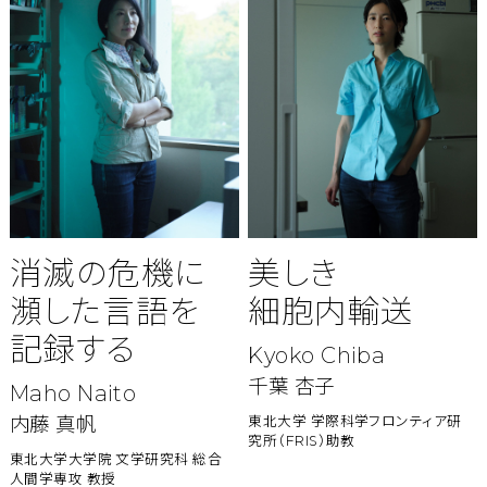
消滅の危機に
美しき
瀕した
言語を
細胞内輸送
記録する
Kyoko Chiba
千葉 杏子
Maho Naito
内藤 真帆
東北大学 学際科学フロンティア研
究所（FRIS）助教
東北大学大学院 文学研究科 総合
人間学専攻 教授