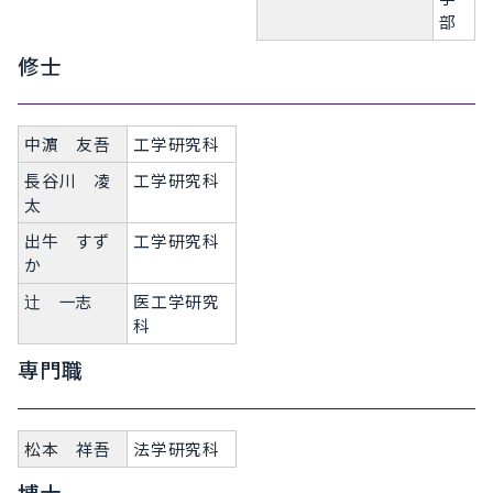
部
修士
中濵 友吾
工学研究科
長谷川 凌
工学研究科
太
出牛 すず
工学研究科
か
一志
医工学研究
辻
科
専門職
松本 祥吾
法学研究科