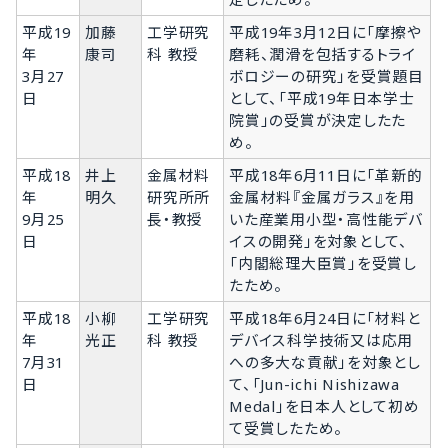
平成19
加藤
工学研究
平成19年3月12日に「摩擦や
年
康司
科 教授
磨耗、潤滑を包括するトライ
3月27
ボロジーの研究」を受賞題目
日
として、「平成19年日本学士
院賞」の受賞が決定したた
め。
平成18
井上
金属材料
平成18年6月11日に「革新的
年
明久
研究所所
金属材料『金属ガラス』を用
9月25
長・教授
いた産業用小型・高性能デバ
日
イスの開発」を対象として、
「内閣総理大臣賞」を受賞し
たため。
平成18
小柳
工学研究
平成18年6月24日に「材料と
年
光正
科 教授
デバイス科学技術又は応用
7月31
への多大な貢献」を対象とし
日
て、「Jun-ichi Nishizawa
Medal」を日本人として初め
て受賞したため。