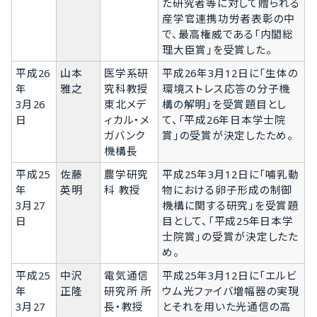
た研究者等に対して贈られる
産学官連携功労者表彰の中
で、最高権威である「内閣総
理大臣賞」を受賞した。
平成26
山本
医学系研
平成26年3月12日に「生体の
年
雅之
究科教授
環境ストレス応答の分子機
3月26
東北メデ
構の解明」を受賞題目とし
日
ィカル・メ
て、「平成26年日本学士院
ガバンク
賞」の受賞が決定したため。
機構長
平成25
佐藤
農学研究
平成25年3月12日に「哺乳動
年
英明
科 教授
物における卵子形成の制御
3月27
機構に関する研究」を受賞題
日
目として、「平成25年日本学
士院賞」の受賞が決定したた
め。
平成25
中沢
電気通信
平成25年3月12日に「エルビ
年
正隆
研究所 所
ウム光ファイバ増幅器の実現
3月27
長・教授
とそれを用いた光通信の高