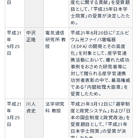
日
度化に関する貢献」を受賞題
目として、「平成25年日本学
士院賞」の受賞が決定したた
め。
平成21
中沢
電気通信
平成21年6月20日に「エルビ
年
正隆
研究所 教
ウム光ファイバ増幅器
9月25
授
（EDFA）の開発とその高度
日
化」を対象として、産学官連
携活動において、優れた成功
事例をおさめた研究者等に
対して贈られる産学官連携
功労者表彰の中で、最高権威
である「内閣総理大臣賞」を
受賞したため。
平成21
川人
法学研究
平成21年3月12日に「選挙制
年
貞史
科 教授
度と政党システム」および「日
3月25
本の国会制度と政党政治」を
日
受賞題目として、「平成21年
日本学士院賞」の受賞が決
定したため。