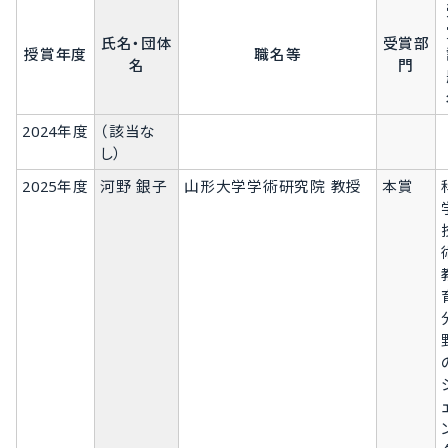
氏名・団体
受賞部
授賞年度
職名等
名
門
2024年度
（該当な
し）
2025年度
河野 銀子
山形大学学術研究院 教授
本賞