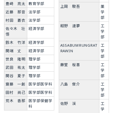
豊﨑 亮太
教育学部
上岡 駿吾
薬
近藤 那音
法学部
学
部
村田 蒼衣
法学部
紺野 達夢
工
佐々木 壮
経済学部
学
悟
部
鈴木 竹洋
経済学部
ASSABUMRUNGRAT
工
関端 丈
経済学部
RAWIN
学
部
世良 隆明
理学部
藤堂 桜喜
工
武田 祐太
理学部
学
関谷 夏子
理学部
部
齋藤 一創
医学部医学科
八島 俊介
工
学
田村 尚己
医学部医学科
部
荒木 香那
医学部保健学
佐野 渓
工
科
学