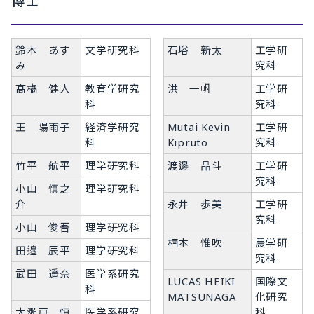
博士
鈴木 あす
文学研究科
石﨏 新太
工学研
み
究科
髙𣘺 健人
教育学研究
洪 一帆
工学研
科
究科
王 陽雨子
経済学研究
Mutai Kevin
工学研
科
Kipruto
究科
竹平 航平
理学研究科
渡邊 晶斗
工学研
究科
小山 慎之
理学研究科
介
永井 歩美
工学研
究科
小山 俊吾
理学研究科
楠本 惟吹
農学研
田邉 辰平
理学研究科
究科
武田 遥奈
医学系研究
LUCAS HEIKI
国際文
科
MATSUNAGA
化研究
大瀬戸 恒
医学系研究
科