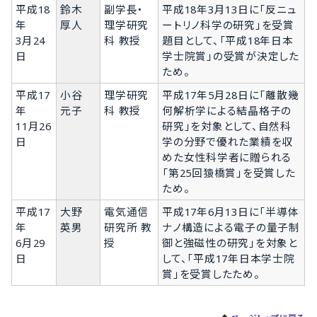
平成18
鈴木
副学長・
平成18年3月13日に「反ニュ
年
厚人
理学研究
ートリノ科学の研究」を受賞
3月24
科 教授
題目として、「平成18年日本
日
学士院賞」の受賞が決定した
ため。
平成17
小谷
理学研究
平成17年5月28日に「離散幾
年
元子
科 教授
何解析学による結晶格子の
11月26
研究」を対象として、自然科
日
学の分野で優れた業績を収
めた女性科学者に贈られる
「第25回猿橋賞」を受賞した
ため。
平成17
大野
電気通信
平成17年6月13日に「半導体
年
英男
研究所 教
ナノ構造による電子の量子制
6月29
授
御と強磁性の研究」を対象と
日
して、「平成17年日本学士院
賞」を受賞したため。