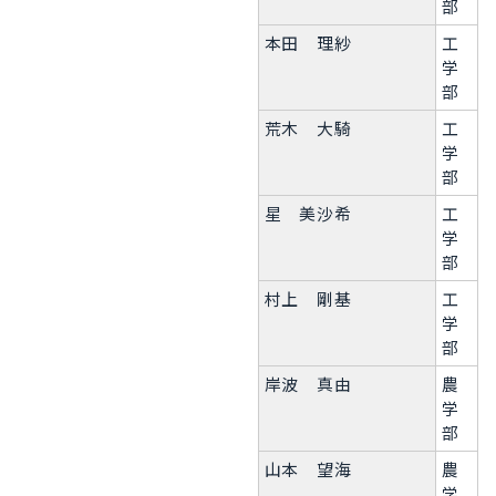
部
本田 理紗
工
学
部
荒木 大騎
工
学
部
星 美沙希
工
学
部
村上 剛基
工
学
部
岸波 真由
農
学
部
山本 望海
農
学