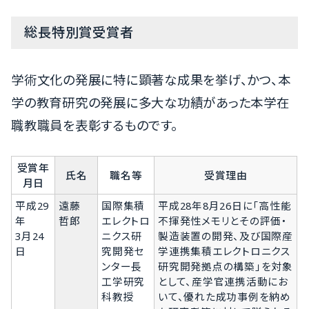
総長特別賞受賞者
学術文化の発展に特に顕著な成果を挙げ、かつ、本
学の教育研究の発展に多大な功績があった本学在
職教職員を表彰するものです。
受賞年
氏名
職名等
受賞理由
月日
平成29
遠藤
国際集積
平成28年8月26日に「高性能
年
哲郎
エレクトロ
不揮発性メモリとその評価・
3月24
ニクス研
製造装置の開発、及び国際産
日
究開発セ
学連携集積エレクトロニクス
ンター長
研究開発拠点の構築」を対象
工学研究
として、産学官連携活動にお
科教授
いて、優れた成功事例を納め