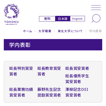
本文へ
ナビゲーションへ
日本語
寄附
English
ホーム
>
大学概要
>
東北大学について
>
学内表彰
学内表彰
総長特別賞受
総長教育賞受
総長賞受賞者
賞者
賞者
総長優秀学生
賞受賞者
総長業務功績
藤野先生記念
澤柳記念DEI
賞受賞者
奨励賞受賞者
賞受賞者